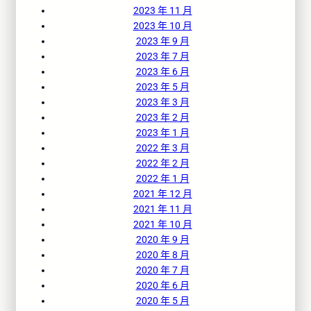
2023 年 11 月
2023 年 10 月
2023 年 9 月
2023 年 7 月
2023 年 6 月
2023 年 5 月
2023 年 3 月
2023 年 2 月
2023 年 1 月
2022 年 3 月
2022 年 2 月
2022 年 1 月
2021 年 12 月
2021 年 11 月
2021 年 10 月
2020 年 9 月
2020 年 8 月
2020 年 7 月
2020 年 6 月
2020 年 5 月