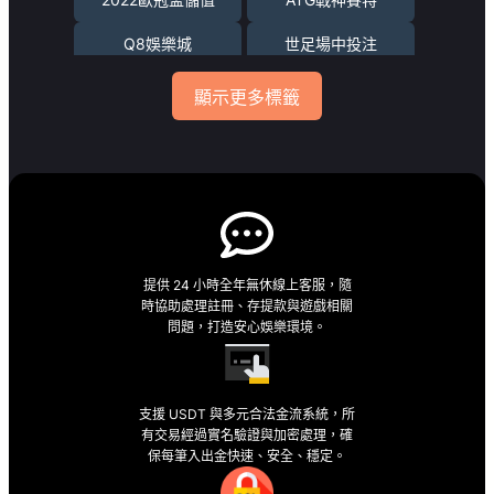
Q8娛樂城
世足場中投注
今彩539玩法
六合彩
顯示更多標籤
六合彩抓牌高手
六合彩拖牌
六合彩明牌
六合彩版路算牌區
冰球比分
即時比分
場中投注
娛樂城
提供 24 小時全年無休線上客服，隨
時協助處理註冊、存提款與遊戲相關
娛樂城體驗金
戰神賽特
問題，打造安心娛樂環境。
戰神賽特攻略
捕魚機
最多網友推薦的娛樂城
歐冠盃2022
支援 USDT 與多元合法金流系統，所
有交易經過實名驗證與加密處理，確
老虎機
賓果
保每筆入出金快速、安全、穩定。
賓果賓果
通博娛樂城