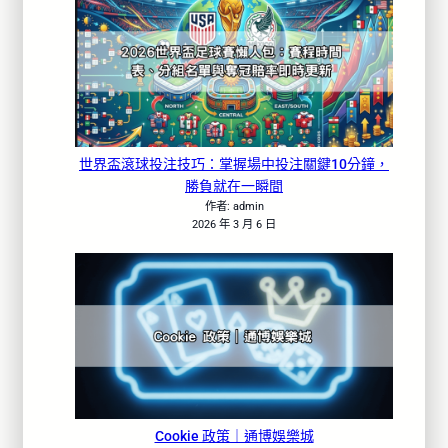
世界盃滾球投注技巧：掌握場中投注關鍵10分鐘，
勝負就在一瞬間
作者: admin
2026 年 3 月 6 日
Cookie 政策｜通博娛樂城