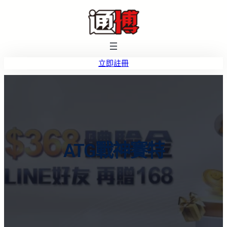
跳
至
主
要
內
立即註冊
容
ATG戰神賽特