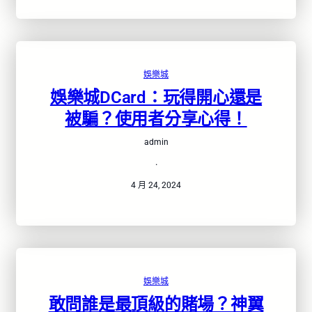
娛樂城
娛樂城DCard：玩得開心還是
被騙？使用者分享心得！
admin
·
4 月 24, 2024
娛樂城
敢問誰是最頂級的賭場？神翼