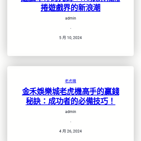
捲遊戲界的新浪潮
admin
·
5 月 10, 2024
老虎機
金禾娛樂城老虎機高手的贏錢
秘訣：成功者的必備技巧！
admin
·
4 月 26, 2024