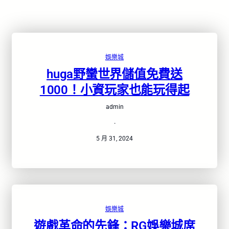
娛樂城
huga野蠻世界儲值免費送
1000！小資玩家也能玩得起
admin
·
5 月 31, 2024
娛樂城
遊戲革命的先鋒：RG娛樂城席