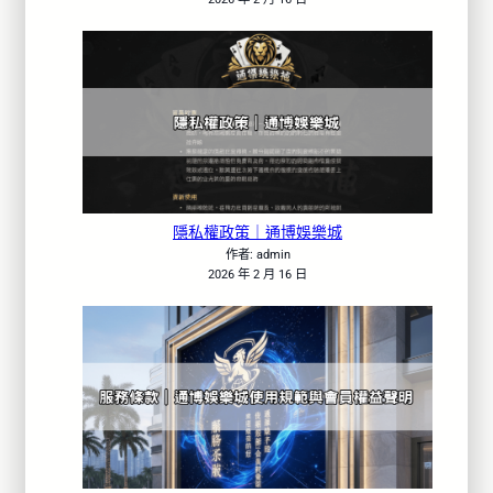
隱私權政策｜通博娛樂城
作者: admin
2026 年 2 月 16 日