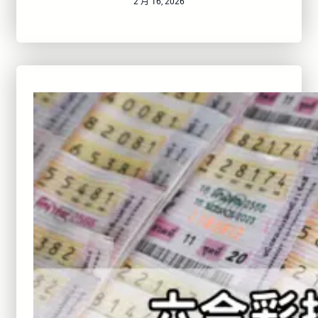
2 月 16, 2026