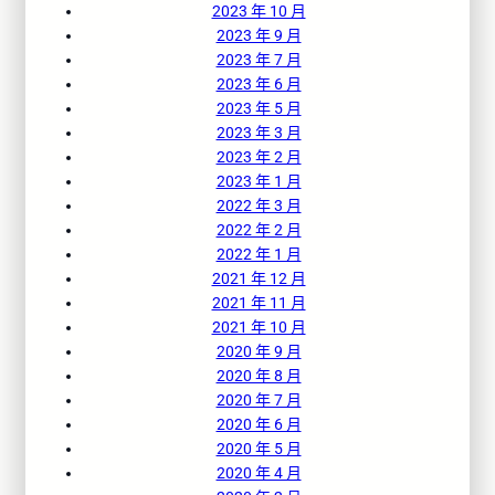
2023 年 10 月
2023 年 9 月
2023 年 7 月
2023 年 6 月
2023 年 5 月
2023 年 3 月
2023 年 2 月
2023 年 1 月
2022 年 3 月
2022 年 2 月
2022 年 1 月
2021 年 12 月
2021 年 11 月
2021 年 10 月
2020 年 9 月
2020 年 8 月
2020 年 7 月
2020 年 6 月
2020 年 5 月
2020 年 4 月