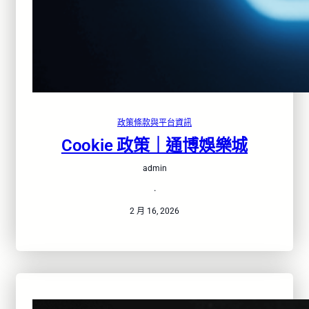
政策條款與平台資訊
Cookie 政策｜通博娛樂城
admin
·
2 月 16, 2026