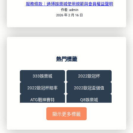
服務條款｜通博娛樂城使用規範與會員權益聲明
作者: admin
2026 年 2 月 16 日
熱門標籤
333娛樂城
2022歐冠杯
2022歐冠杯賠率
2022歐冠盃儲值
ATG戰神賽特
Q8娛樂城
世界杯角球盤
世界盃讓分
顯示更多標籤
世足場中投注
世足賽賽程