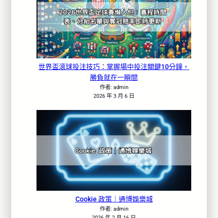
世界盃滾球投注技巧：掌握場中投注關鍵10分鐘，
勝負就在一瞬間
作者: admin
2026 年 3 月 6 日
Cookie 政策｜通博娛樂城
作者: admin
2026 年 2 月 16 日