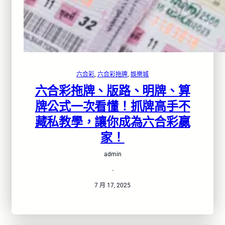
六合彩
, 
六合彩拖牌
, 
娛樂城
六合彩拖牌、版路、明牌、算
牌公式一次看懂！抓牌高手不
藏私教學，讓你成為六合彩贏
家！
admin
·
7 月 17, 2025