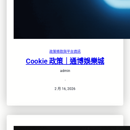
政策條款與平台資訊
Cookie 政策｜通博娛樂城
admin
·
2 月 16, 2026