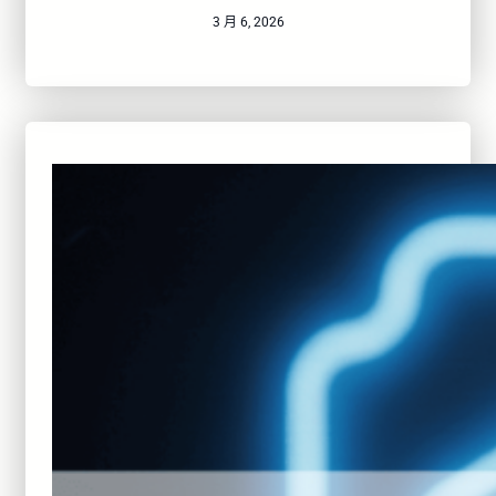
3 月 6, 2026