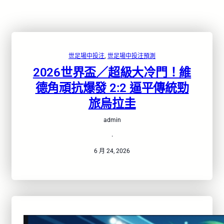
世足場中投注
, 
世足場中投注預測
2026世界盃／超級大冷門！維
德角頑抗爆發 2:2 逼平傳統勁
旅烏拉圭
admin
·
6 月 24, 2026