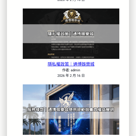
隱私權政策｜通博娛樂城
作者: admin
2026 年 2 月 16 日