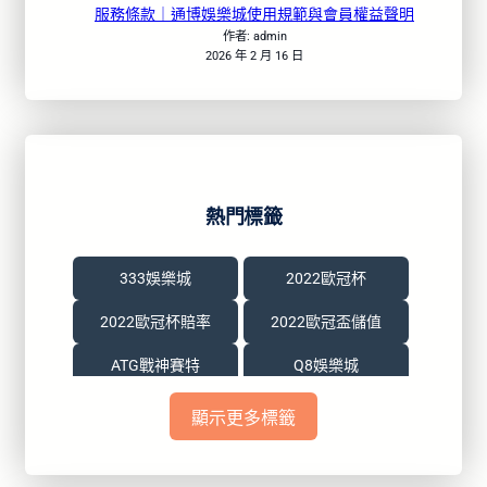
服務條款｜通博娛樂城使用規範與會員權益聲明
作者: admin
2026 年 2 月 16 日
熱門標籤
333娛樂城
2022歐冠杯
2022歐冠杯賠率
2022歐冠盃儲值
ATG戰神賽特
Q8娛樂城
世界杯角球盤
世界盃讓分
顯示更多標籤
世足場中投注
世足賽賽程