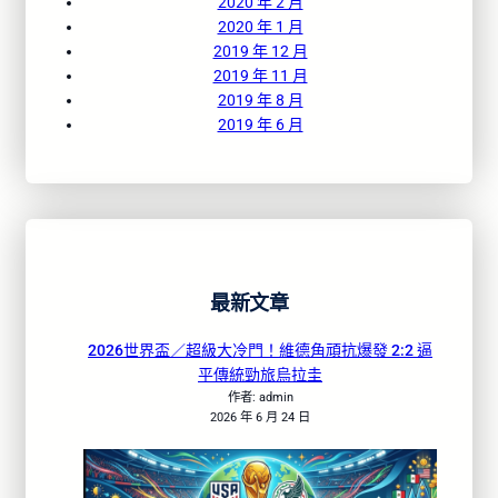
2020 年 2 月
2020 年 1 月
2019 年 12 月
2019 年 11 月
2019 年 8 月
2019 年 6 月
最新文章
2026世界盃／超級大冷門！維德角頑抗爆發 2:2 逼
平傳統勁旅烏拉圭
作者: admin
2026 年 6 月 24 日