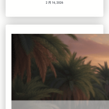
2 月 16, 2026