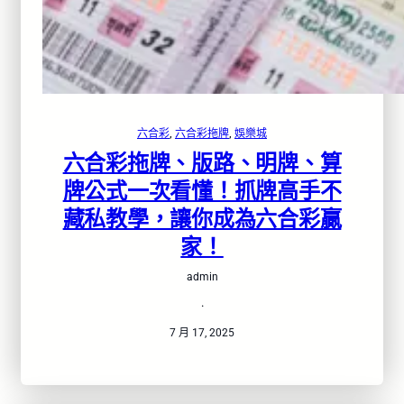
六合彩
, 
六合彩拖牌
, 
娛樂城
六合彩拖牌、版路、明牌、算
牌公式一次看懂！抓牌高手不
藏私教學，讓你成為六合彩贏
家！
admin
·
7 月 17, 2025