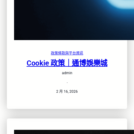
政策條款與平台資訊
Cookie 政策｜通博娛樂城
admin
·
2 月 16, 2026