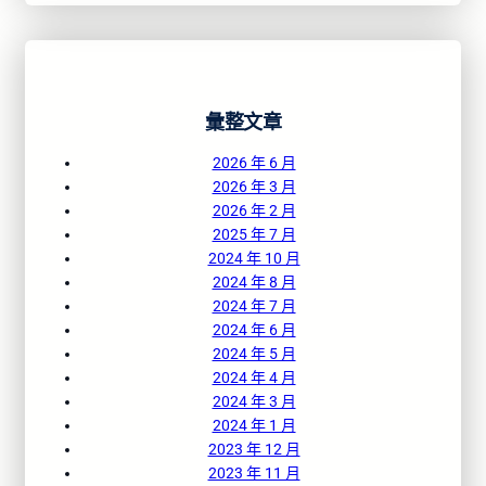
r
c
h
彙整文章
2026 年 6 月
2026 年 3 月
2026 年 2 月
2025 年 7 月
2024 年 10 月
2024 年 8 月
2024 年 7 月
2024 年 6 月
2024 年 5 月
2024 年 4 月
2024 年 3 月
2024 年 1 月
2023 年 12 月
2023 年 11 月