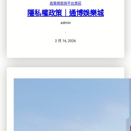
政策條款與平台資訊
隱私權政策｜通博娛樂城
admin
·
2 月 16, 2026