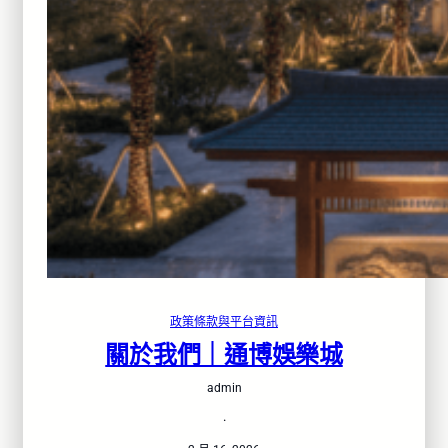
政策條款與平台資訊
關於我們｜通博娛樂城
admin
·