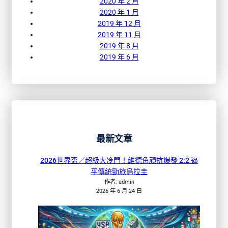
2020 年 2 月
2020 年 1 月
2019 年 12 月
2019 年 11 月
2019 年 8 月
2019 年 6 月
最新文章
2026世界盃／超級大冷門！維德角頑抗爆發 2:2 逼
平傳統勁旅烏拉圭
作者: admin
2026 年 6 月 24 日