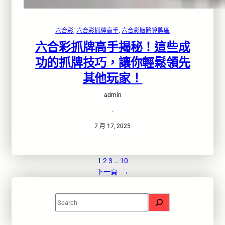
六合彩
, 
六合彩抓牌高手
, 
六合彩版路算牌區
六合彩抓牌高手揭秘！這些成
功的抓牌技巧，讓你輕鬆領先
其他玩家！
admin
·
7 月 17, 2025
1
2
3
…
10
下一頁
→
S
e
a