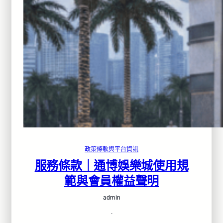
政策條款與平台資訊
服務條款｜通博娛樂城使用規
範與會員權益聲明
admin
·