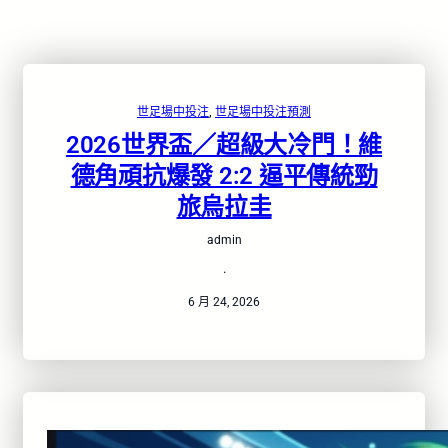
世足場中投注
, 
世足場中投注預測
2026世界盃／超級大冷門！維
德角頑抗爆發 2:2 逼平傳統勁
旅烏拉圭
admin
·
6 月 24, 2026