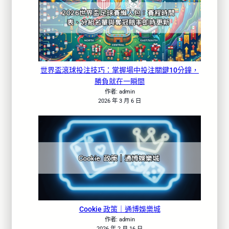
世界盃滾球投注技巧：掌握場中投注關鍵10分鐘，
勝負就在一瞬間
作者: admin
2026 年 3 月 6 日
Cookie 政策｜通博娛樂城
作者: admin
2026 年 2 月 16 日