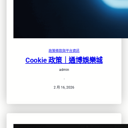
政策條款與平台資訊
Cookie 政策｜通博娛樂城
admin
·
2 月 16, 2026