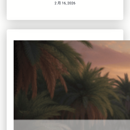
2 月 16, 2026