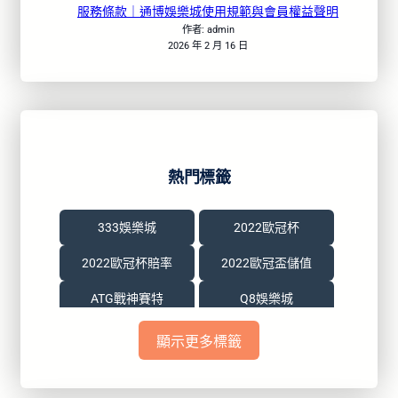
服務條款｜通博娛樂城使用規範與會員權益聲明
作者: admin
2026 年 2 月 16 日
熱門標籤
333娛樂城
2022歐冠杯
2022歐冠杯賠率
2022歐冠盃儲值
ATG戰神賽特
Q8娛樂城
世界杯角球盤
世界盃讓分
顯示更多標籤
世足場中投注
世足賽賽程