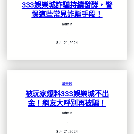
333娛樂城詐騙持續發酵，警
惕這些常見詐騙手段！
admin
·
8 月 21, 2024
娛樂城
被玩家爆料333娛樂城不出
金！網友大呼別再被騙！
admin
·
8 月 21, 2024