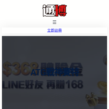
跳
至
主
要
內
立即註冊
容
ATG戰神賽特