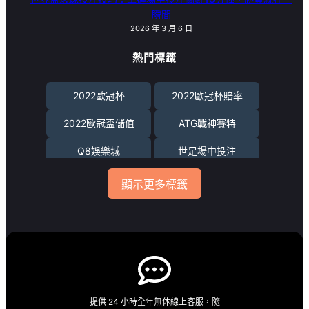
瞬間
2026 年 3 月 6 日
熱門標籤
2022歐冠杯
2022歐冠杯賠率
2022歐冠盃儲值
ATG戰神賽特
Q8娛樂城
世足場中投注
今彩539玩法
六合彩
顯示更多標籤
六合彩抓牌高手
六合彩拖牌
六合彩明牌
六合彩版路算牌區
冰球比分
即時比分
場中投注
娛樂城
提供 24 小時全年無休線上客服，隨