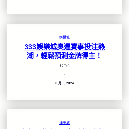
娛樂城
333娛樂城奧運賽事投注熱
潮，輕鬆預測金牌得主！
admin
·
8 月 8, 2024
娛樂城