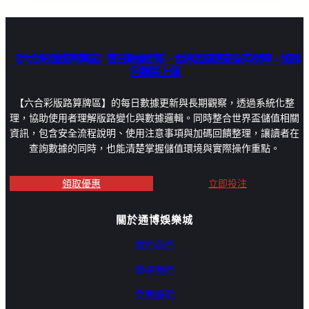
娛樂城體驗金
戰神賽特
戰神賽特攻略
捕魚機
【六合彩版路算牌區】每日數據更新，世界盃儲值安全有保障，加碼
最多網友推薦的娛樂城
歐冠盃2022
回饋馬上領
老虎機
老虎機訊號
【六合彩版路算牌區】的每日數據更新與長期觀察，透過系統化整
老虎機試玩
老虎機遊戲
理，協助使用者理解版路變化與數據邏輯。同時整合世界盃儲值相關
資訊，包含安全流程說明、使用注意事項與加碼回饋整理，讓讀者在
註冊送體驗金
賓果
查詢數據的同時，也能清楚掌握儲值環境與實際操作重點。
賓果賓果
賓果賓果抓牌
領取優惠
立即投注
通博娛樂城
通博評價
關於通博娛樂城
運動彩
運彩世足冠軍
關於
我們
運彩分析
金合發娛樂城
聯絡我們
雷神之錘
麻將發了
免責聲明
龍虎機率