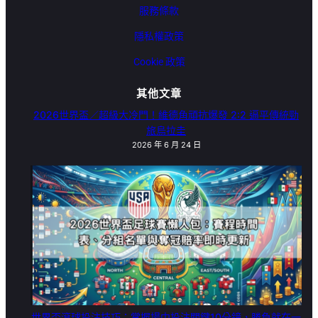
服務
條款
隱私權政策
Cookie 政策
其他文章
2026世界盃／超級大冷門！維德角頑抗爆發 2:2 逼平傳統勁
旅烏拉圭
2026 年 6 月 24 日
世界盃滾球投注技巧：掌握場中投注關鍵10分鐘，勝負就在一