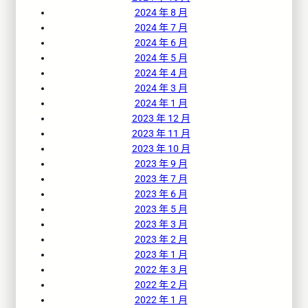
2024 年 8 月
2024 年 7 月
2024 年 6 月
2024 年 5 月
2024 年 4 月
2024 年 3 月
2024 年 1 月
2023 年 12 月
2023 年 11 月
2023 年 10 月
2023 年 9 月
2023 年 7 月
2023 年 6 月
2023 年 5 月
2023 年 3 月
2023 年 2 月
2023 年 1 月
2022 年 3 月
2022 年 2 月
2022 年 1 月