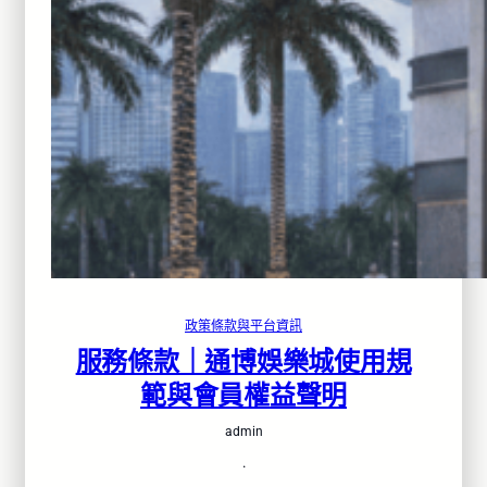
政策條款與平台資訊
服務條款｜通博娛樂城使用規
範與會員權益聲明
admin
·