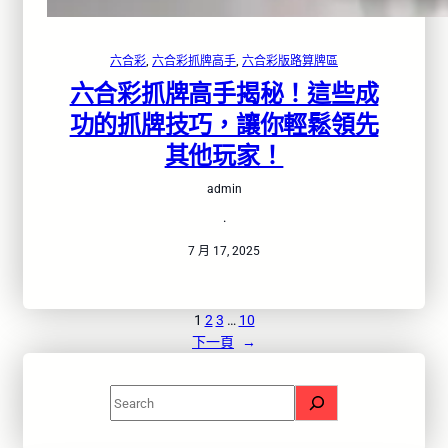
六合彩
, 
六合彩抓牌高手
, 
六合彩版路算牌區
六合彩抓牌高手揭秘！這些成
功的抓牌技巧，讓你輕鬆領先
其他玩家！
admin
·
7 月 17, 2025
1
2
3
…
10
下一頁
→
S
e
a