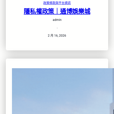
政策條款與平台資訊
隱私權政策｜通博娛樂城
admin
·
2 月 16, 2026