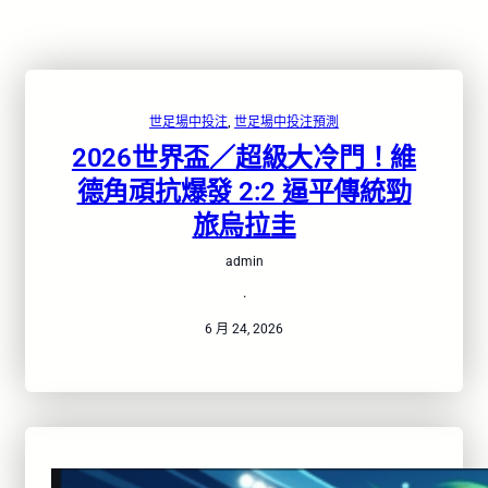
世足場中投注
, 
世足場中投注預測
2026世界盃／超級大冷門！維
德角頑抗爆發 2:2 逼平傳統勁
旅烏拉圭
admin
·
6 月 24, 2026