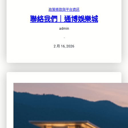
政策條款與平台資訊
聯絡我們｜通博娛樂城
admin
·
2 月 16, 2026