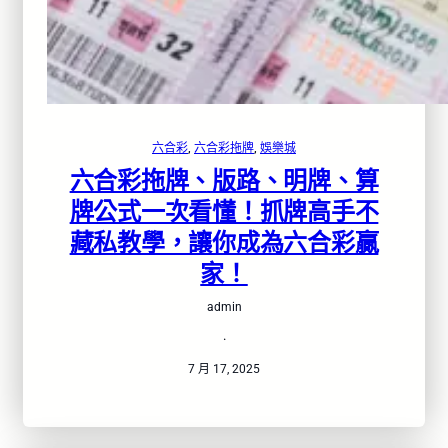
六合彩
, 
六合彩拖牌
, 
娛樂城
六合彩拖牌、版路、明牌、算
牌公式一次看懂！抓牌高手不
藏私教學，讓你成為六合彩贏
家！
admin
·
7 月 17, 2025