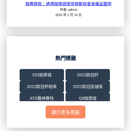
服務條款｜通博娛樂城使用規範與會員權益聲明
作者: admin
2026 年 2 月 16 日
熱門標籤
333娛樂城
2022歐冠杯
2022歐冠杯賠率
2022歐冠盃儲值
ATG戰神賽特
Q8娛樂城
世界杯角球盤
世界盃讓分
顯示更多標籤
世足場中投注
世足賽賽程