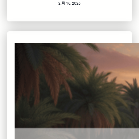
2 月 16, 2026