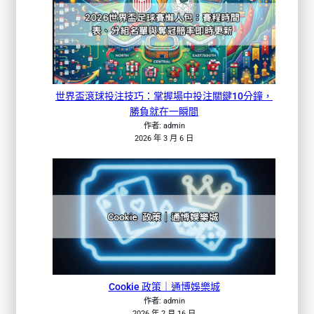
世界盃滾球投注技巧：掌握場中投注關鍵10分鐘，
勝負就在一瞬間
作者: admin
2026 年 3 月 6 日
Cookie 政策｜通博娛樂城
作者: admin
2026 年 2 月 16 日