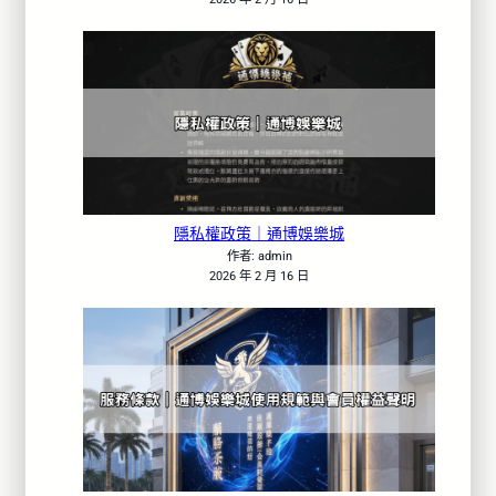
隱私權政策｜通博娛樂城
作者: admin
2026 年 2 月 16 日