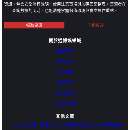
資訊，包含安全流程說明、使用注意事項與加碼回饋整理，讓讀者在
註冊送體驗金
賓果
查詢數據的同時，也能清楚掌握儲值環境與實際操作重點。
賓果賓果
賓果賓果抓牌
領取優惠
立即投注
通博娛樂城
通博評價
關於通博娛樂城
運動彩
運彩世足冠軍
關於
我們
運彩分析
金合發娛樂城
聯絡我們
雷神之錘
麻將發了
免責聲明
龍虎機率
服務
條款
隱私權政策
Cookie 政策
其他文章
2026世界盃／超級大冷門！維德角頑抗爆發 2:2 逼平傳統勁