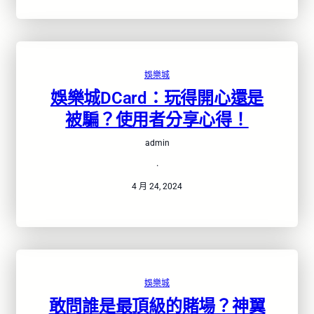
娛樂城
娛樂城DCard：玩得開心還是
被騙？使用者分享心得！
admin
·
4 月 24, 2024
娛樂城
敢問誰是最頂級的賭場？神翼