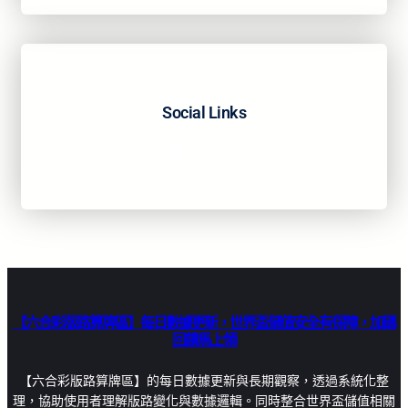
今彩539玩法
六合彩
六合彩抓牌高手
六合彩拖牌
六合彩明牌
六合彩版路算牌區
Social Links
冰球比分
北京賽車報牌程式
Facebook
Instagram
Threads
即時比分
吃角子老虎
場中投注
娛樂城
娛樂城體驗金
戰神賽特
戰神賽特攻略
捕魚機
【六合彩版路算牌區】每日數據更新，世界盃儲值安全有保障，加碼
最多網友推薦的娛樂城
歐冠盃2022
回饋馬上領
老虎機
老虎機訊號
【六合彩版路算牌區】的每日數據更新與長期觀察，透過系統化整
老虎機試玩
老虎機遊戲
理，協助使用者理解版路變化與數據邏輯。同時整合世界盃儲值相關