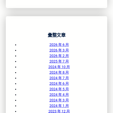
a
r
c
h
彙整文章
2026 年 6 月
2026 年 3 月
2026 年 2 月
2025 年 7 月
2024 年 10 月
2024 年 8 月
2024 年 7 月
2024 年 6 月
2024 年 5 月
2024 年 4 月
2024 年 3 月
2024 年 1 月
2023 年 12 月