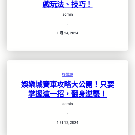
戲玩法、技巧！
admin
·
1 月 24, 2024
娛樂城
娛樂城賽車攻略大公開！只要
掌握這一招，翻身逆襲！
admin
·
1 月 12, 2024