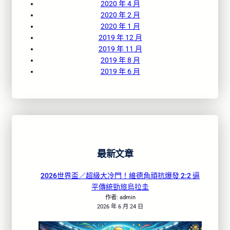
2020 年 4 月
2020 年 2 月
2020 年 1 月
2019 年 12 月
2019 年 11 月
2019 年 8 月
2019 年 6 月
最新文章
2026世界盃／超級大冷門！維德角頑抗爆發 2:2 逼
平傳統勁旅烏拉圭
作者: admin
2026 年 6 月 24 日