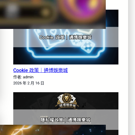
2026 年 3 月 6 日
Cookie 政策｜通博娛樂城
作者: admin
2026 年 2 月 16 日