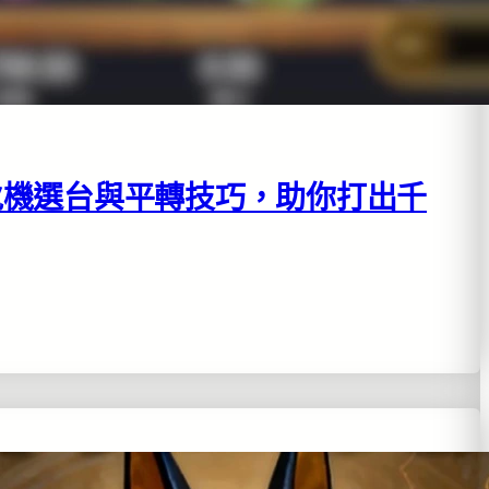
虎機選台與平轉技巧，助你打出千