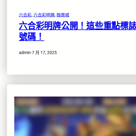
六合彩
, 
六合彩明牌
, 
娛樂城
六合彩明牌公開！這些重點標
號碼！
·
admin
7 月 17, 2025