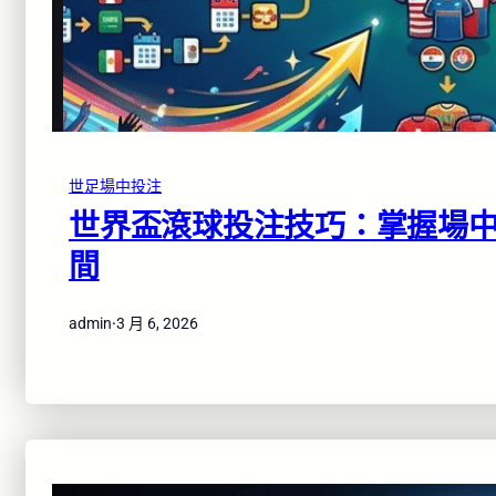
世足場中投注
世界盃滾球投注技巧：掌握場中
間
·
admin
3 月 6, 2026