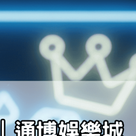
最新文章
2026世界盃／超級大冷門！維德角頑抗爆發 2:2
逼平傳統勁旅烏拉圭
作者: admin
2026 年 6 月 24 日
世界盃滾球投注技巧：掌握場中投注關鍵10分
鐘，勝負就在一瞬間
作者: admin