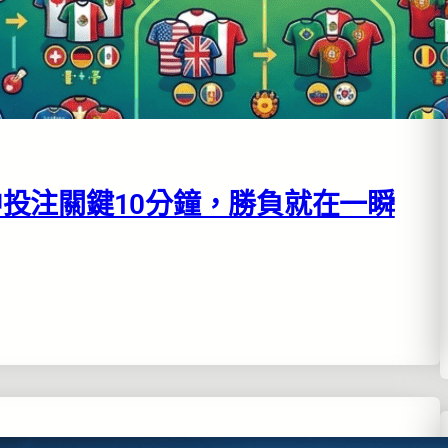
投注關鍵10分鐘，勝負就在一瞬