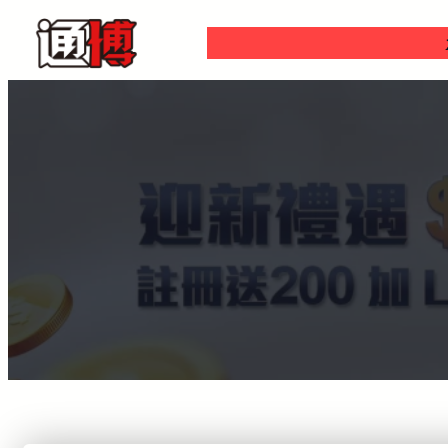
跳
至
主
要
內
容