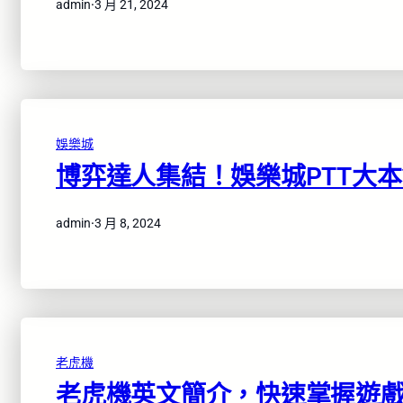
·
admin
3 月 21, 2024
娛樂城
博弈達人集結！娛樂城PTT大
·
admin
3 月 8, 2024
老虎機
老虎機英文簡介，快速掌握遊