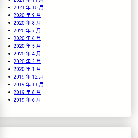
2021 年 10 月
2020 年 9 月
2020 年 8 月
2020 年 7 月
2020 年 6 月
2020 年 5 月
2020 年 4 月
2020 年 2 月
2020 年 1 月
2019 年 12 月
2019 年 11 月
2019 年 8 月
2019 年 6 月