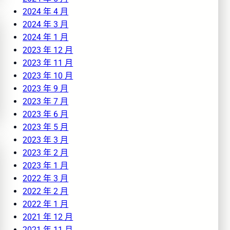
2024 年 4 月
2024 年 3 月
2024 年 1 月
2023 年 12 月
2023 年 11 月
2023 年 10 月
2023 年 9 月
2023 年 7 月
2023 年 6 月
2023 年 5 月
2023 年 3 月
2023 年 2 月
2023 年 1 月
2022 年 3 月
2022 年 2 月
2022 年 1 月
2021 年 12 月
2021 年 11 月