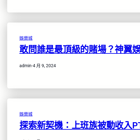
娛樂城
敢問誰是最頂級的賭場？神翼
·
admin
4 月 9, 2024
娛樂城
探索新契機：上班族被動收入P