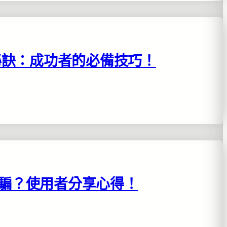
秘訣：成功者的必備技巧！
被騙？使用者分享心得！