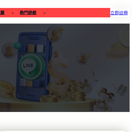
立即註冊
推薦
熱門遊戲