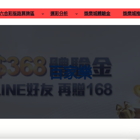
六合彩版路算牌區
運彩分析
娛樂城體驗金
娛樂城
百家樂