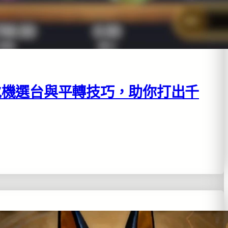
虎機選台與平轉技巧，助你打出千