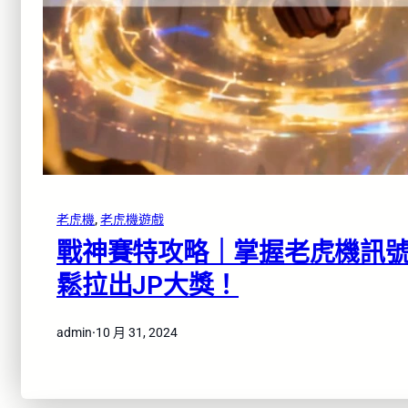
老虎機
, 
老虎機遊戲
戰神賽特攻略｜掌握老虎機訊
鬆拉出JP大獎！
·
admin
10 月 31, 2024