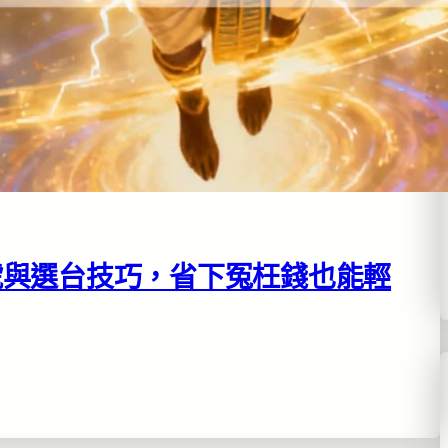
號與選台技巧，省下冤枉錢也能輕