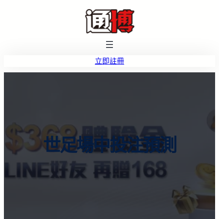
跳
至
主
要
內
立即註冊
容
世足場中投注預測