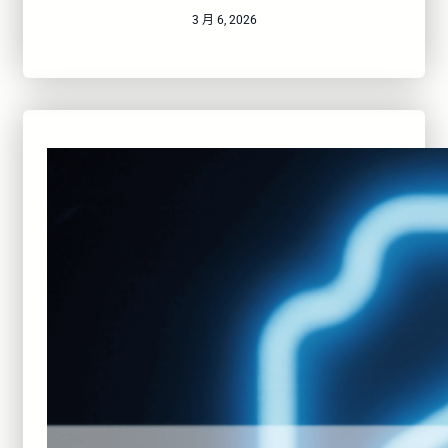
3 月 6, 2026