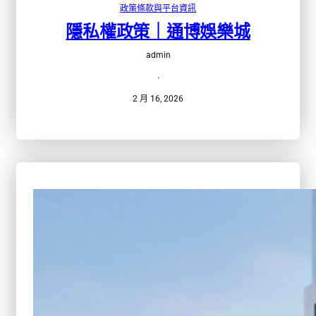
政策條款與平台資訊
隱私權政策｜通博娛樂城
admin
·
2 月 16, 2026