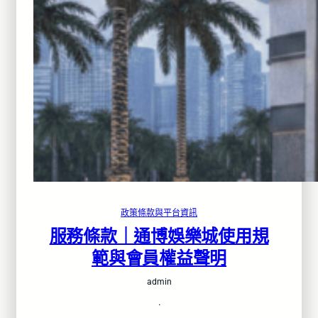
政策條款與平台資訊
服務條款｜通博娛樂城使用規
範與會員權益聲明
admin
·