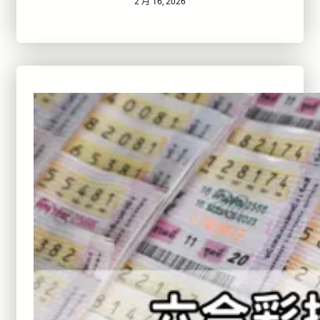
2 月 16, 2026