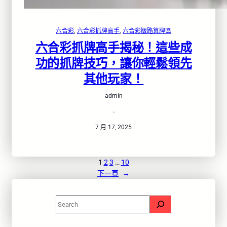
六合彩
, 
六合彩抓牌高手
, 
六合彩版路算牌區
六合彩抓牌高手揭秘！這些成
功的抓牌技巧，讓你輕鬆領先
其他玩家！
admin
·
7 月 17, 2025
1
2
3
…
10
下一頁
→
S
e
a