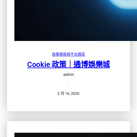
政策條款與平台資訊
Cookie 政策｜通博娛樂城
admin
·
2 月 16, 2026