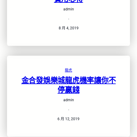
admin
·
8 月 4, 2019
龍虎
金合發娛樂城龍虎機率讓你不
停贏錢
admin
·
6 月 12, 2019