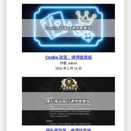
Cookie 政策｜通博娛樂城
作者: admin
2026 年 2 月 16 日
隱私權政策｜通博娛樂城