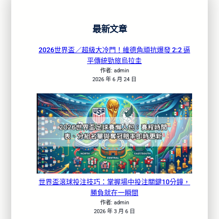
最新文章
2026世界盃／超級大冷門！維德角頑抗爆發 2:2 逼
平傳統勁旅烏拉圭
作者: admin
2026 年 6 月 24 日
世界盃滾球投注技巧：掌握場中投注關鍵10分鐘，
勝負就在一瞬間
作者: admin
2026 年 3 月 6 日