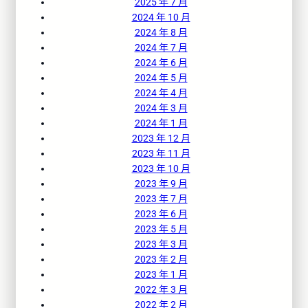
2025 年 7 月
2024 年 10 月
2024 年 8 月
2024 年 7 月
2024 年 6 月
2024 年 5 月
2024 年 4 月
2024 年 3 月
2024 年 1 月
2023 年 12 月
2023 年 11 月
2023 年 10 月
2023 年 9 月
2023 年 7 月
2023 年 6 月
2023 年 5 月
2023 年 3 月
2023 年 2 月
2023 年 1 月
2022 年 3 月
2022 年 2 月