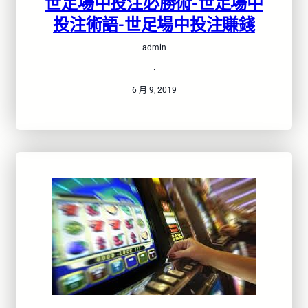
世足場中投注必勝術-世足場中
投注術語-世足場中投注賺錢
admin
·
6 月 9, 2019