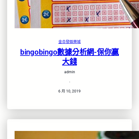
金合發娛樂城
bingobingo數據分析網-保你贏
大錢
admin
·
6 月 10, 2019