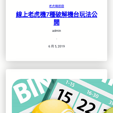
老虎機遊戲
線上老虎機7種破解機台玩法公
開
admin
·
6 月 5, 2019