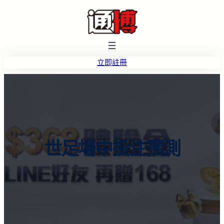
跳
至
主
要
內
立即註冊
容
世足場中投注預測