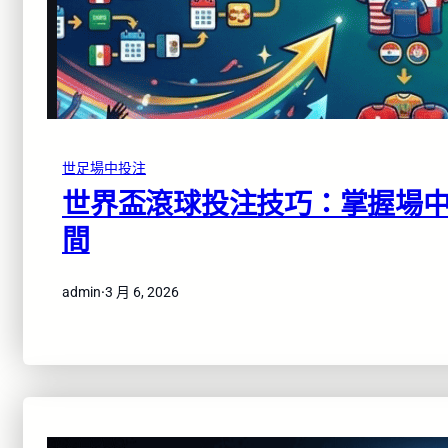
世足場中投注
世界盃滾球投注技巧：掌握場中
間
·
admin
3 月 6, 2026