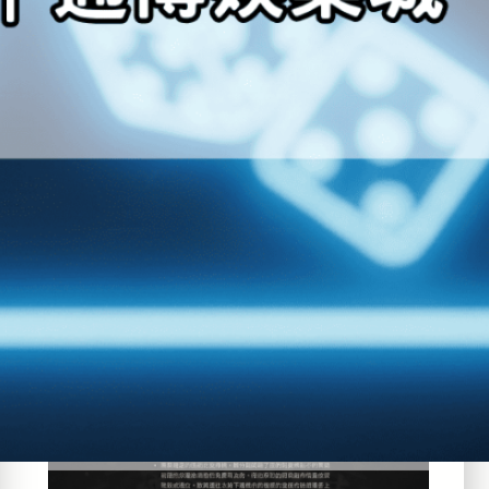
2026 年 3 月 6 日
Cookie 政策｜通博娛樂城
作者: admin
2026 年 2 月 16 日