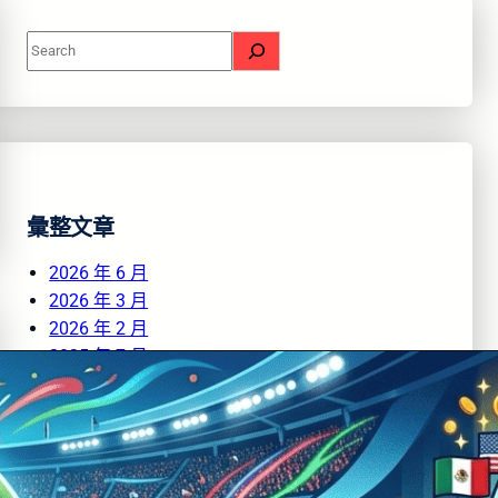
S
e
a
r
c
h
彙整文章
2026 年 6 月
2026 年 3 月
2026 年 2 月
2025 年 7 月
2024 年 10 月
2024 年 8 月
2024 年 7 月
2024 年 6 月
2024 年 5 月