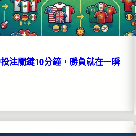
投注關鍵10分鐘，勝負就在一瞬