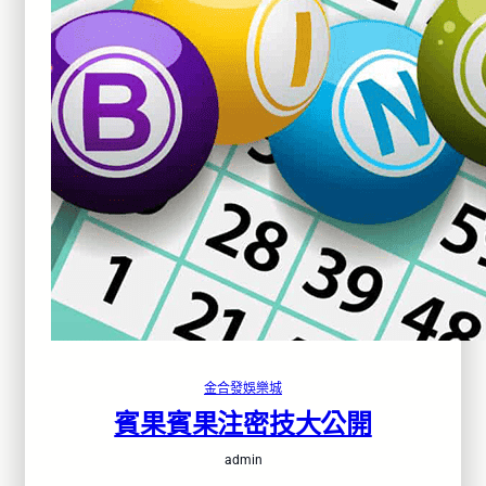
金合發娛樂城
賓果賓果注密技大公開
admin