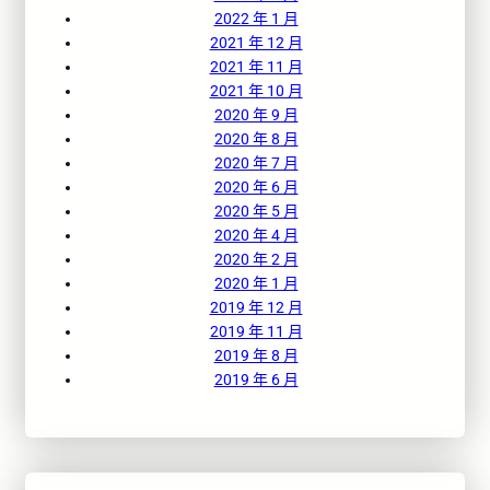
2022 年 1 月
2021 年 12 月
2021 年 11 月
2021 年 10 月
2020 年 9 月
2020 年 8 月
2020 年 7 月
2020 年 6 月
2020 年 5 月
2020 年 4 月
2020 年 2 月
2020 年 1 月
2019 年 12 月
2019 年 11 月
2019 年 8 月
2019 年 6 月