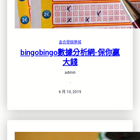
金合發娛樂城
bingobingo數據分析網-保你贏
大錢
admin
·
6 月 10, 2019