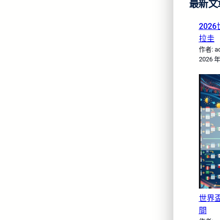
最新文
202
拉圭
作者: a
2026 年
世界
間