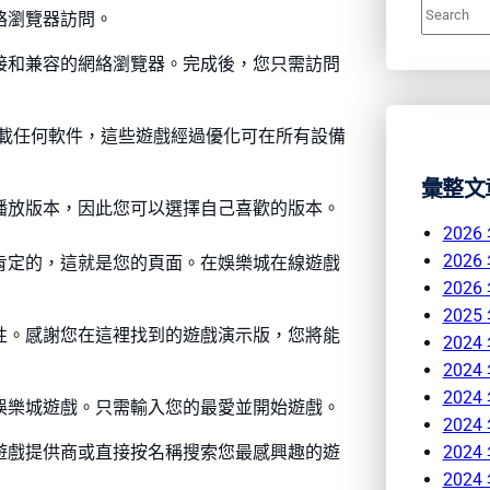
Search
絡瀏覽器訪問。
接和兼容的網絡瀏覽器。完成後，您只需訪問
您下載任何軟件，這些遊戲經過優化可在所有設備
彙整文
播放版本，因此您可以選擇自己喜歡的版本。
2026
2026
肯定的，這就是您的頁面。在娛樂城在線遊戲
2026
2025
性。感謝您在這裡找到的遊戲演示版，您將能
2024
2024
2024
娛樂城遊戲。只需輸入您的最愛並開始遊戲。
2024
遊戲提供商或直接按名稱搜索您最感興趣的遊
2024
2024