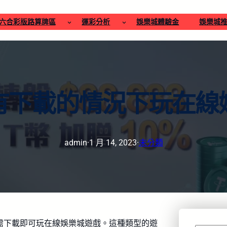
六合彩版路算牌區
運彩分析
娛樂城體驗金
娛樂城
有下載的情況下玩在線
admin
·
1 月 14, 2023
·
未分類
需下載即可玩在線娛樂城遊戲。這種類型的遊