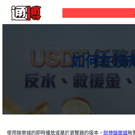
跳
至
主
要
內
容
如何在沒
使用娛樂城的即時播放或基於瀏覽器的版本，
財神娛樂城
無