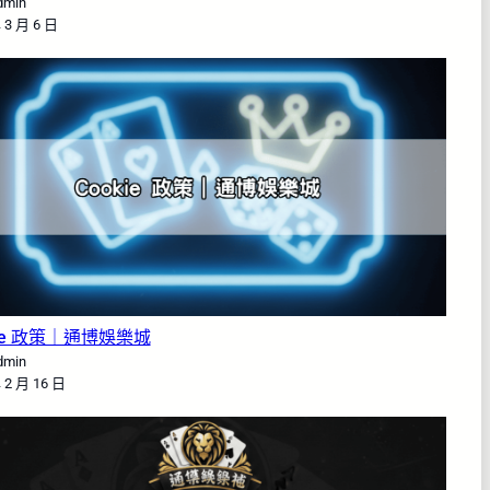
dmin
 3 月 6 日
kie 政策｜通博娛樂城
dmin
 2 月 16 日