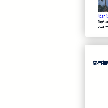
服務
作者: a
2026 年
熱門標