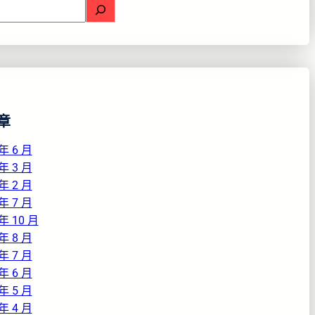
章
 年 6 月
 年 3 月
 年 2 月
 年 7 月
 年 10 月
 年 8 月
 年 7 月
 年 6 月
 年 5 月
 年 4 月