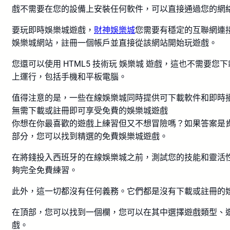
戲不需要在您的設備上安裝任何軟件，可以直接通過您的網
要玩即時娛樂城遊戲，
財神娛樂城
您需要有穩定的互聯網連
娛樂城網站，註冊一個帳戶並直接從該網站開始玩遊戲。
您還可以使用 HTML5 技術玩 娛樂城 遊戲，這也不需要
上運行，包括手機和平板電腦。
值得注意的是，一些在線娛樂城同時提供可下載軟件和即時
無需下載或註冊即可享受免費的娛樂城遊戲
你想在你最喜歡的遊戲上練習但又不想冒險嗎？如果答案是
部分，您可以找到精選的免費娛樂城遊戲。
在將錢投入西班牙的在線娛樂城之前，測試您的技能和靈活
夠完全免費練習。
此外，這一切都沒有任何義務。它們都是沒有下載或註冊的
在頂部，您可以找到一個欄，您可以在其中選擇遊戲類型、
戲。