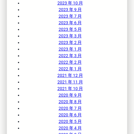
2023 年 10 月
2023 年 9 月
2023 年 7 月
2023 年 6 月
2023 年 5 月
2023 年 3 月
2023 年 2 月
2023 年 1 月
2022 年 3 月
2022 年 2 月
2022 年 1 月
2021 年 12 月
2021 年 11 月
2021 年 10 月
2020 年 9 月
2020 年 8 月
2020 年 7 月
2020 年 6 月
2020 年 5 月
2020 年 4 月