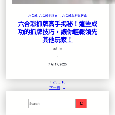
六合彩
, 
六合彩抓牌高手
, 
六合彩版路算牌區
六合彩抓牌高手揭秘！這些成
功的抓牌技巧，讓你輕鬆領先
其他玩家！
admin
·
7 月 17, 2025
1
2
3
…
10
下一頁
→
S
e
a