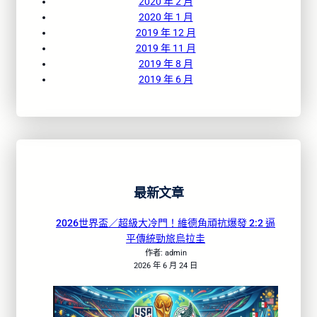
2020 年 2 月
2020 年 1 月
2019 年 12 月
2019 年 11 月
2019 年 8 月
2019 年 6 月
最新文章
2026世界盃／超級大冷門！維德角頑抗爆發 2:2 逼
平傳統勁旅烏拉圭
作者: admin
2026 年 6 月 24 日