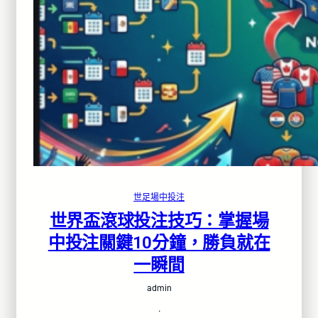
世足場中投注
世界盃滾球投注技巧：掌握場
中投注關鍵10分鐘，勝負就在
一瞬間
admin
·