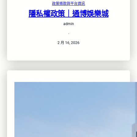
政策條款與平台資訊
隱私權政策｜通博娛樂城
admin
·
2 月 16, 2026