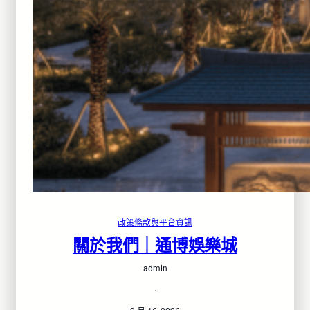
政策條款與平台資訊
關於我們｜通博娛樂城
admin
·