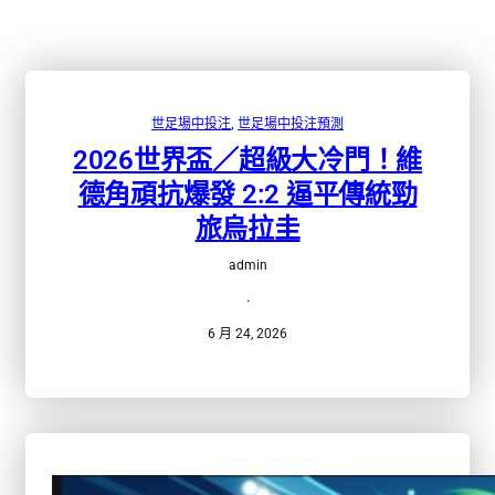
世足場中投注
, 
世足場中投注預測
2026世界盃／超級大冷門！維
德角頑抗爆發 2:2 逼平傳統勁
旅烏拉圭
admin
·
6 月 24, 2026