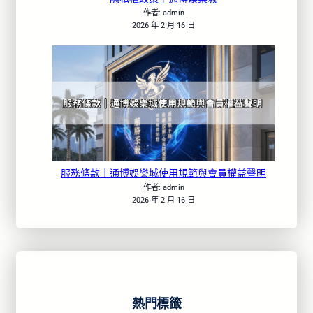
作者: admin
2026 年 2 月 16 日
服務條款｜通博娛樂城使用規範與會員權益聲明
作者: admin
2026 年 2 月 16 日
熱門標籤