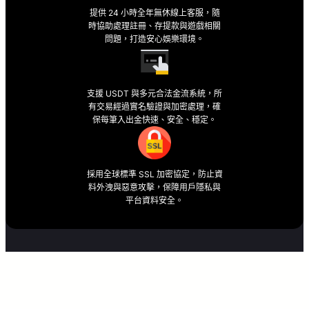
提供 24 小時全年無休線上客服，隨
時協助處理註冊、存提款與遊戲相關
娛樂城體驗金
戰神賽特
問題，打造安心娛樂環境。
戰神賽特攻略
捕魚機
最多網友推薦的娛樂城
歐冠盃2022
支援 USDT 與多元合法金流系統，所
有交易經過實名驗證與加密處理，確
老虎機
賓果
保每筆入出金快速、安全、穩定。
賓果賓果
通博娛樂城
通博評價
運動彩
採用全球標準 SSL 加密協定，防止資
料外洩與惡意攻擊，保障用戶隱私與
運彩世足冠軍
運彩分析
平台資料安全。