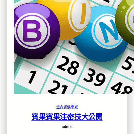
金合發娛樂城
賓果賓果注密技大公開
admin