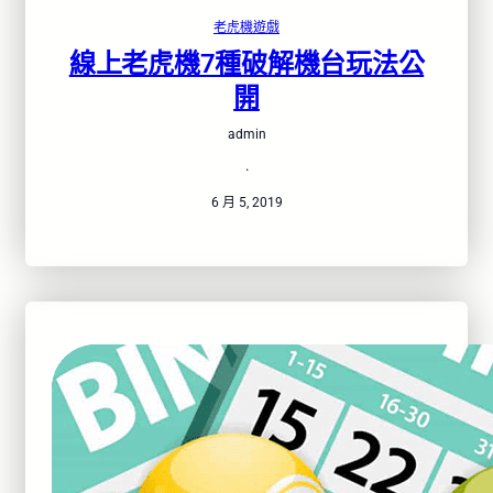
老虎機遊戲
線上老虎機7種破解機台玩法公
開
admin
·
6 月 5, 2019