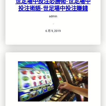
世足場中投注必勝術-世足場中
投注術語-世足場中投注賺錢
admin
·
6 月 9, 2019