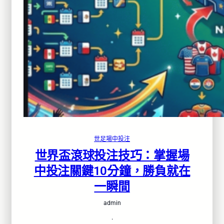
世足場中投注
世界盃滾球投注技巧：掌握場
中投注關鍵10分鐘，勝負就在
一瞬間
admin
·