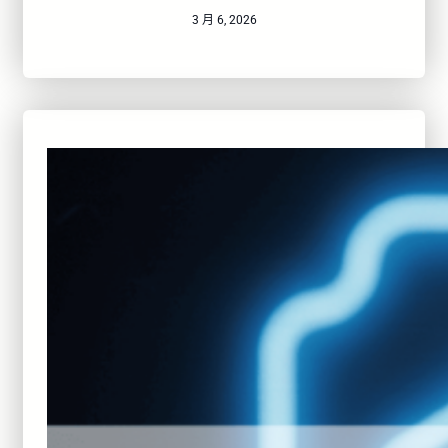
3 月 6, 2026