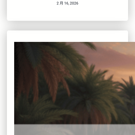
2 月 16, 2026