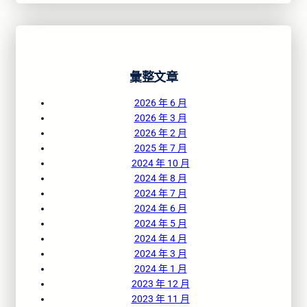
r
c
h
彙整文章
2026 年 6 月
2026 年 3 月
2026 年 2 月
2025 年 7 月
2024 年 10 月
2024 年 8 月
2024 年 7 月
2024 年 6 月
2024 年 5 月
2024 年 4 月
2024 年 3 月
2024 年 1 月
2023 年 12 月
2023 年 11 月