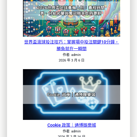
世界盃滾球投注技巧：掌握場中投注關鍵10分鐘，
勝負就在一瞬間
作者: admin
2026 年 3 月 6 日
Cookie 政策｜通博娛樂城
作者: admin
2026 年 2 月 16 日