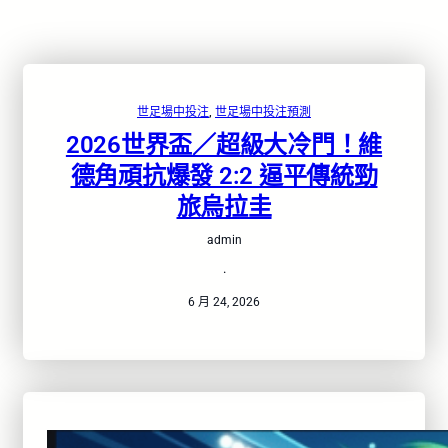
世足場中投注
, 
世足場中投注預測
2026世界盃／超級大冷門！維
德角頑抗爆發 2:2 逼平傳統勁
旅烏拉圭
admin
·
6 月 24, 2026