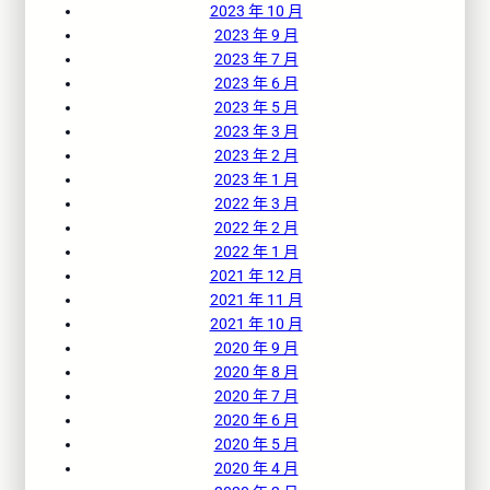
2023 年 10 月
2023 年 9 月
2023 年 7 月
2023 年 6 月
2023 年 5 月
2023 年 3 月
2023 年 2 月
2023 年 1 月
2022 年 3 月
2022 年 2 月
2022 年 1 月
2021 年 12 月
2021 年 11 月
2021 年 10 月
2020 年 9 月
2020 年 8 月
2020 年 7 月
2020 年 6 月
2020 年 5 月
2020 年 4 月