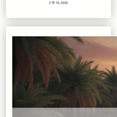
2 月 16, 2026