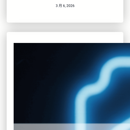
3 月 6, 2026