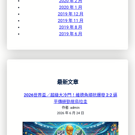
2020 年 2 月
2020 年 1 月
2019 年 12 月
2019 年 11 月
2019 年 8 月
2019 年 6 月
最新文章
2026世界盃／超級大冷門！維德角頑抗爆發 2:2 逼
平傳統勁旅烏拉圭
作者: admin
2026 年 6 月 24 日