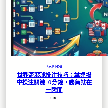
世足場中投注
世界盃滾球投注技巧：掌握場
中投注關鍵10分鐘，勝負就在
一瞬間
admin
·