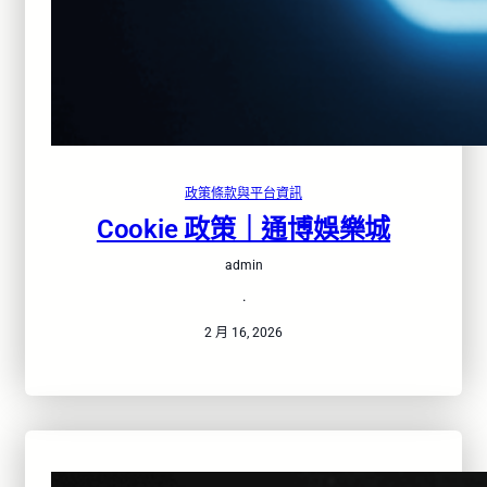
政策條款與平台資訊
Cookie 政策｜通博娛樂城
admin
·
2 月 16, 2026