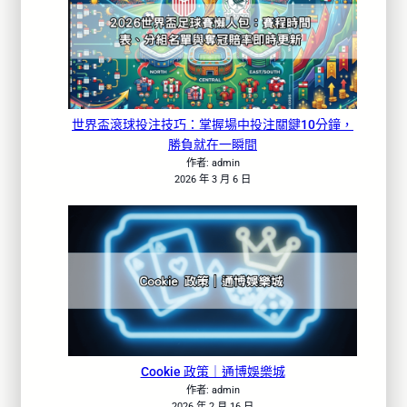
世界盃滾球投注技巧：掌握場中投注關鍵10分鐘，
勝負就在一瞬間
作者: admin
2026 年 3 月 6 日
Cookie 政策｜通博娛樂城
作者: admin
2026 年 2 月 16 日