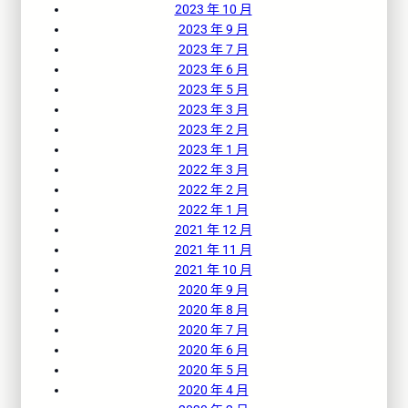
2023 年 10 月
2023 年 9 月
2023 年 7 月
2023 年 6 月
2023 年 5 月
2023 年 3 月
2023 年 2 月
2023 年 1 月
2022 年 3 月
2022 年 2 月
2022 年 1 月
2021 年 12 月
2021 年 11 月
2021 年 10 月
2020 年 9 月
2020 年 8 月
2020 年 7 月
2020 年 6 月
2020 年 5 月
2020 年 4 月