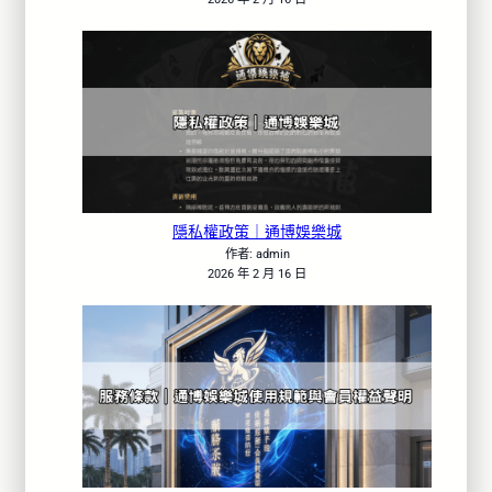
隱私權政策｜通博娛樂城
作者: admin
2026 年 2 月 16 日