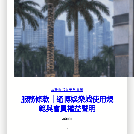
政策條款與平台資訊
服務條款｜通博娛樂城使用規
範與會員權益聲明
admin
·