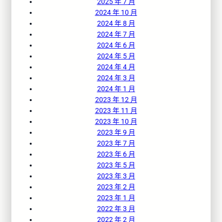
2025 年 7 月
2024 年 10 月
2024 年 8 月
2024 年 7 月
2024 年 6 月
2024 年 5 月
2024 年 4 月
2024 年 3 月
2024 年 1 月
2023 年 12 月
2023 年 11 月
2023 年 10 月
2023 年 9 月
2023 年 7 月
2023 年 6 月
2023 年 5 月
2023 年 3 月
2023 年 2 月
2023 年 1 月
2022 年 3 月
2022 年 2 月