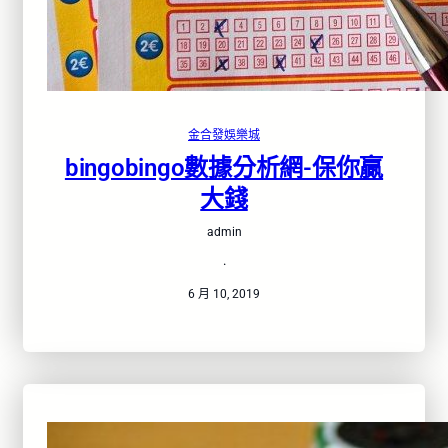
金合發娛樂城
bingobingo數據分析網-保你贏
大錢
admin
·
6 月 10, 2019