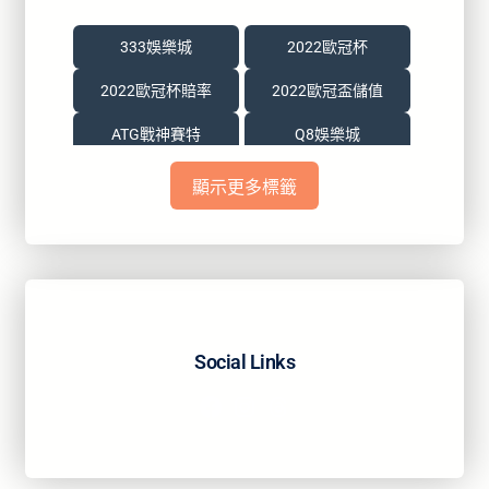
333娛樂城
2022歐冠杯
2022歐冠杯賠率
2022歐冠盃儲值
ATG戰神賽特
Q8娛樂城
世界杯角球盤
世界盃讓分
顯示更多標籤
世足場中投注
世足賽賽程
今彩539玩法
六合彩
六合彩抓牌高手
六合彩拖牌
六合彩明牌
六合彩版路算牌區
Social Links
冰球比分
北京賽車報牌程式
Facebook
Instagram
Threads
即時比分
吃角子老虎
場中投注
娛樂城