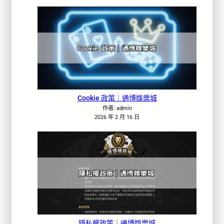
Cookie 政策｜通博娛樂城
作者: admin
2026 年 2 月 16 日
隱私權政策｜通博娛樂城