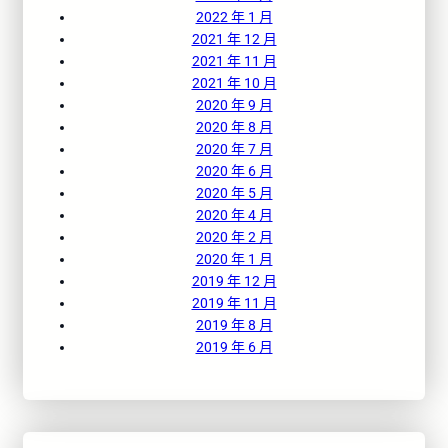
2022 年 1 月
2021 年 12 月
2021 年 11 月
2021 年 10 月
2020 年 9 月
2020 年 8 月
2020 年 7 月
2020 年 6 月
2020 年 5 月
2020 年 4 月
2020 年 2 月
2020 年 1 月
2019 年 12 月
2019 年 11 月
2019 年 8 月
2019 年 6 月