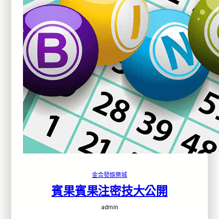
金合發娛樂城
賓果賓果注密技大公開
admin