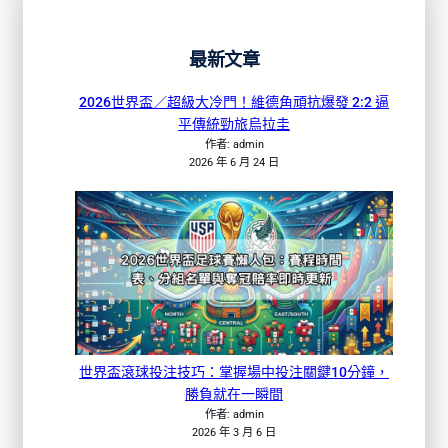
最新文章
2026世界盃／超級大冷門！維德角頑抗爆發 2:2 逼
平傳統勁旅烏拉圭
作者: admin
2026 年 6 月 24 日
世界盃滾球投注技巧：掌握場中投注關鍵10分鐘，
勝負就在一瞬間
作者: admin
2026 年 3 月 6 日