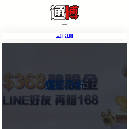
跳
至
主
要
內
立即註冊
容
運彩分析