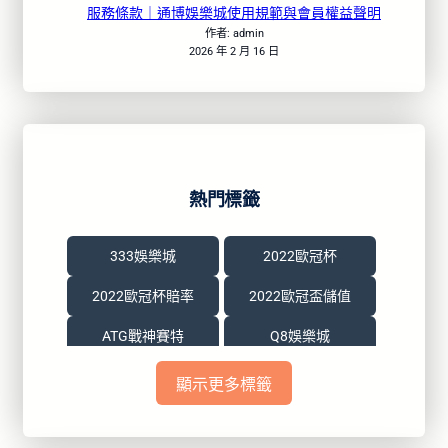
服務條款｜通博娛樂城使用規範與會員權益聲明
作者: admin
2026 年 2 月 16 日
熱門標籤
333娛樂城
2022歐冠杯
2022歐冠杯賠率
2022歐冠盃儲值
ATG戰神賽特
Q8娛樂城
世界杯角球盤
世界盃讓分
顯示更多標籤
世足場中投注
世足賽賽程