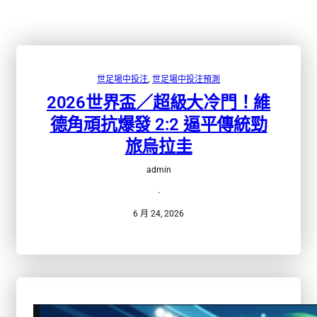
世足場中投注
, 
世足場中投注預測
2026世界盃／超級大冷門！維
德角頑抗爆發 2:2 逼平傳統勁
旅烏拉圭
admin
·
6 月 24, 2026