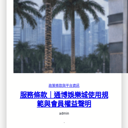
政策條款與平台資訊
服務條款｜通博娛樂城使用規
範與會員權益聲明
admin
·