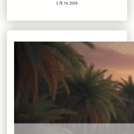
2 月 16, 2026