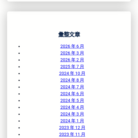
r
c
h
彙整文章
2026 年 6 月
2026 年 3 月
2026 年 2 月
2025 年 7 月
2024 年 10 月
2024 年 8 月
2024 年 7 月
2024 年 6 月
2024 年 5 月
2024 年 4 月
2024 年 3 月
2024 年 1 月
2023 年 12 月
2023 年 11 月