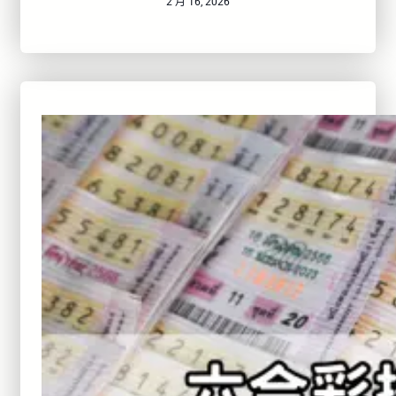
2 月 16, 2026