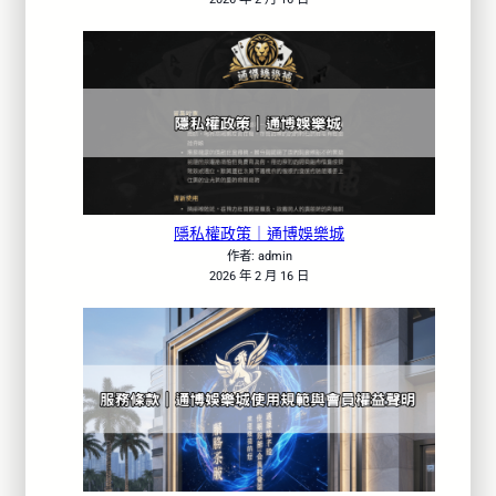
隱私權政策｜通博娛樂城
作者: admin
2026 年 2 月 16 日