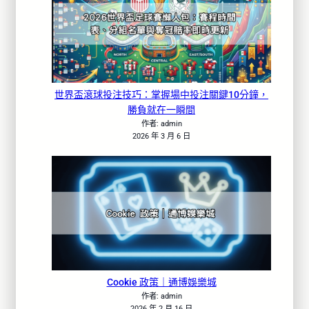
世界盃滾球投注技巧：掌握場中投注關鍵10分鐘，
勝負就在一瞬間
作者: admin
2026 年 3 月 6 日
Cookie 政策｜通博娛樂城
作者: admin
2026 年 2 月 16 日