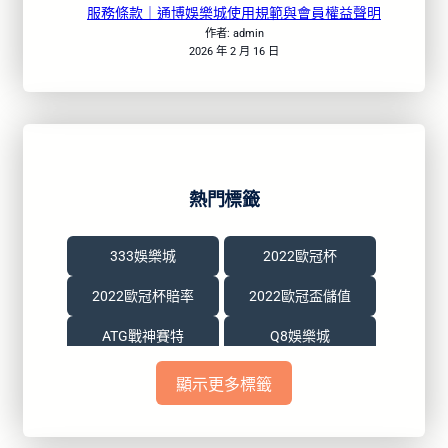
服務條款｜通博娛樂城使用規範與會員權益聲明
作者: admin
2026 年 2 月 16 日
熱門標籤
333娛樂城
2022歐冠杯
2022歐冠杯賠率
2022歐冠盃儲值
ATG戰神賽特
Q8娛樂城
世界杯角球盤
世界盃讓分
顯示更多標籤
世足場中投注
世足賽賽程