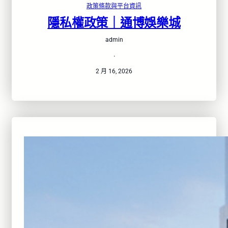
政策條款與平台資訊
隱私權政策｜通博娛樂城
admin
·
2 月 16, 2026