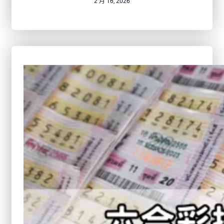
2 月 16, 2026