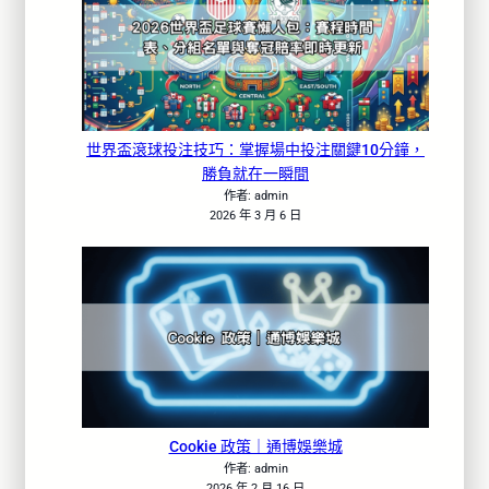
世界盃滾球投注技巧：掌握場中投注關鍵10分鐘，
勝負就在一瞬間
作者: admin
2026 年 3 月 6 日
Cookie 政策｜通博娛樂城
作者: admin
2026 年 2 月 16 日