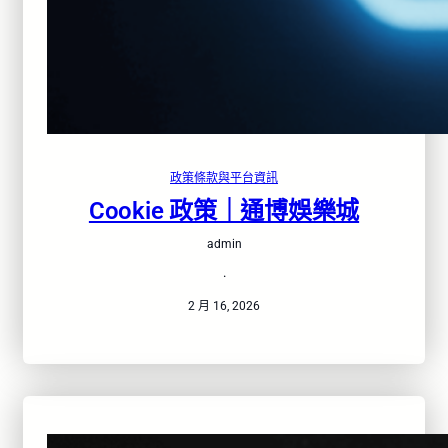
政策條款與平台資訊
Cookie 政策｜通博娛樂城
admin
·
2 月 16, 2026