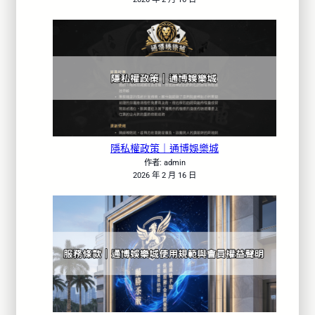
隱私權政策｜通博娛樂城
作者: admin
2026 年 2 月 16 日