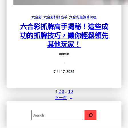
六合彩
, 
六合彩抓牌高手
, 
六合彩版路算牌區
六合彩抓牌高手揭秘！這些成
功的抓牌技巧，讓你輕鬆領先
其他玩家！
admin
·
7 月 17, 2025
1
2
3
…
10
下一頁
→
S
e
a