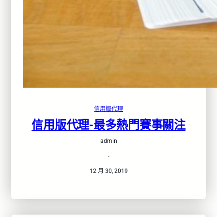
信用版代理
信用版代理-最多熱門賽事關注
admin
·
12 月 30, 2019