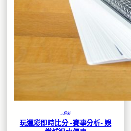
玩運彩
玩運彩即時比分 -賽事分析- 娛