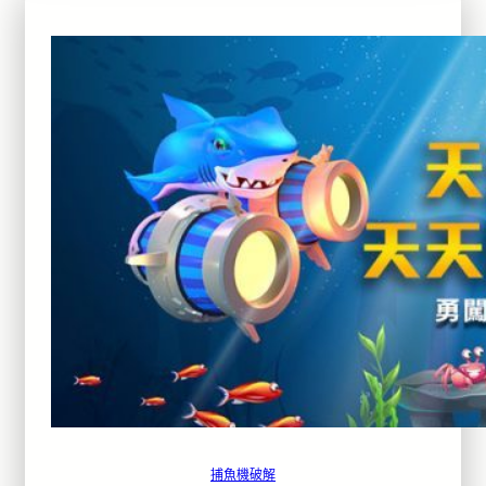
捕魚機破解