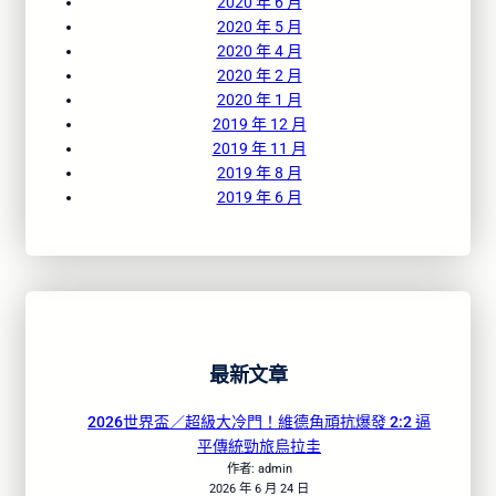
2020 年 6 月
2020 年 5 月
2020 年 4 月
2020 年 2 月
2020 年 1 月
2019 年 12 月
2019 年 11 月
2019 年 8 月
2019 年 6 月
最新文章
2026世界盃／超級大冷門！維德角頑抗爆發 2:2 逼
平傳統勁旅烏拉圭
作者: admin
2026 年 6 月 24 日