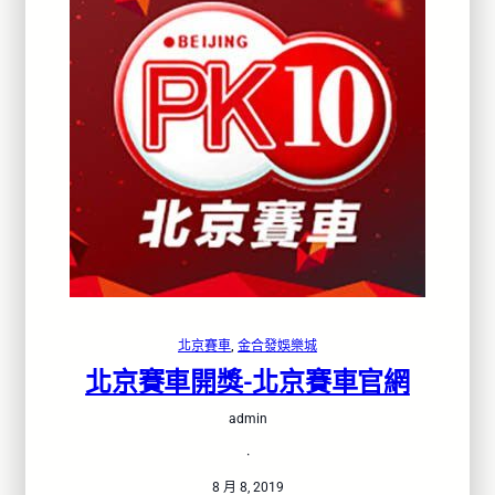
北京賽車
, 
金合發娛樂城
北京賽車開獎-北京賽車官網
admin
·
8 月 8, 2019