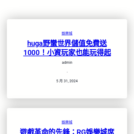
娛樂城
huga野蠻世界儲值免費送
1000！小資玩家也能玩得起
admin
·
5 月 31, 2024
娛樂城
遊戲革命的先鋒：RG娛樂城席