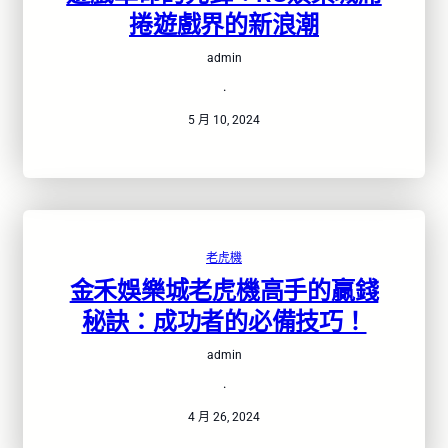
捲遊戲界的新浪潮
admin
·
5 月 10, 2024
老虎機
金禾娛樂城老虎機高手的贏錢
秘訣：成功者的必備技巧！
admin
·
4 月 26, 2024