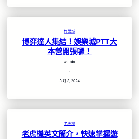
娛樂城
博弈達人集結！娛樂城PTT大
本營開張囉！
admin
·
3 月 8, 2024
老虎機
老虎機英文簡介，快速掌握遊