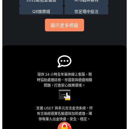
Q8娛樂城
世足場中投注
今彩539玩法
六合彩
顯示更多標籤
六合彩抓牌高手
六合彩拖牌
六合彩明牌
六合彩版路算牌區
冰球比分
即時比分
場中投注
娛樂城
提供 24 小時全年無休線上客服，隨
時協助處理註冊、存提款與遊戲相關
娛樂城體驗金
戰神賽特
問題，打造安心娛樂環境。
戰神賽特攻略
捕魚機
最多網友推薦的娛樂城
歐冠盃2022
支援 USDT 與多元合法金流系統，所
有交易經過實名驗證與加密處理，確
老虎機
賓果
保每筆入出金快速、安全、穩定。
賓果賓果
通博娛樂城