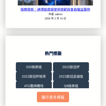
服務條款｜通博娛樂城使用規範與會員權益聲明
作者: admin
2026 年 2 月 16 日
熱門標籤
333娛樂城
2022歐冠杯
2022歐冠杯賠率
2022歐冠盃儲值
ATG戰神賽特
Q8娛樂城
世界杯角球盤
世界盃讓分
顯示更多標籤
世足場中投注
世足賽賽程