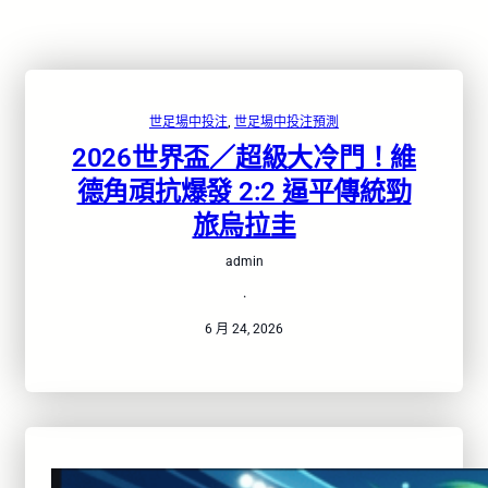
世足場中投注
, 
世足場中投注預測
2026世界盃／超級大冷門！維
德角頑抗爆發 2:2 逼平傳統勁
旅烏拉圭
admin
·
6 月 24, 2026