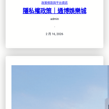
政策條款與平台資訊
隱私權政策｜通博娛樂城
admin
·
2 月 16, 2026