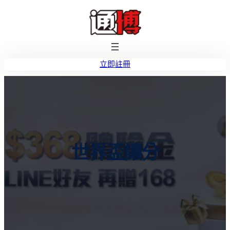
跳
至
主
要
內
立即註冊
容
世界盃讓分