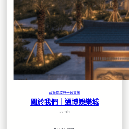
政策條款與平台資訊
關於我們｜通博娛樂城
admin
·