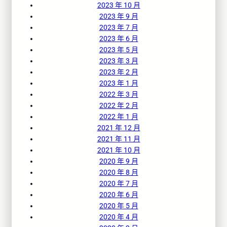
2023 年 10 月
2023 年 9 月
2023 年 7 月
2023 年 6 月
2023 年 5 月
2023 年 3 月
2023 年 2 月
2023 年 1 月
2022 年 3 月
2022 年 2 月
2022 年 1 月
2021 年 12 月
2021 年 11 月
2021 年 10 月
2020 年 9 月
2020 年 8 月
2020 年 7 月
2020 年 6 月
2020 年 5 月
2020 年 4 月