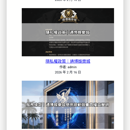
隱私權政策｜通博娛樂城
作者: admin
2026 年 2 月 16 日