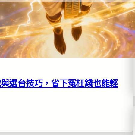
號與選台技巧，省下冤枉錢也能輕