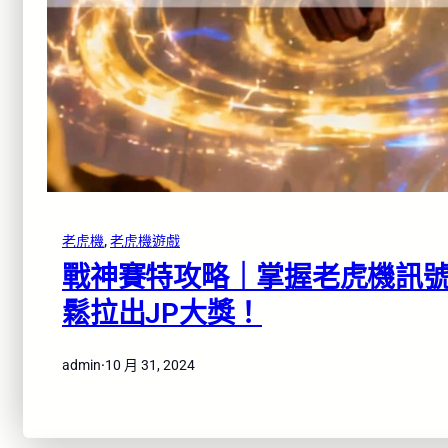
老虎機
, 
老虎機遊戲
戰神賽特攻略｜掌握老虎機訊
鬆拉出JP大獎！
·
admin
10 月 31, 2024