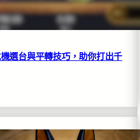
虎機選台與平轉技巧，助你打出千