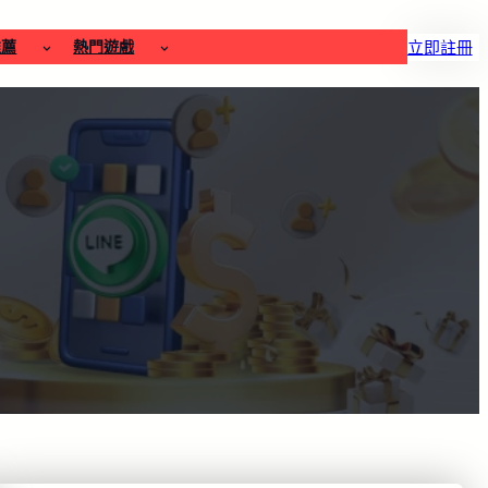
立即註冊
推薦
熱門遊戲