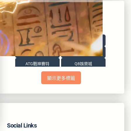
熱門標籤
333娛樂城
2022歐冠杯
2022歐冠杯賠率
2022歐冠盃儲值
ATG戰神賽特
Q8娛樂城
世界杯角球盤
世界盃讓分
顯示更多標籤
世足場中投注
世足賽賽程
今彩539玩法
六合彩
六合彩抓牌高手
六合彩拖牌
六合彩明牌
六合彩版路算牌區
Social Links