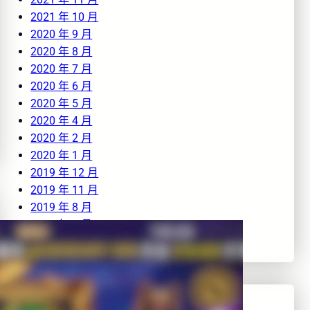
2021 年 10 月
2020 年 9 月
2020 年 8 月
2020 年 7 月
2020 年 6 月
2020 年 5 月
2020 年 4 月
2020 年 2 月
2020 年 1 月
2019 年 12 月
2019 年 11 月
2019 年 8 月
2019 年 6 月