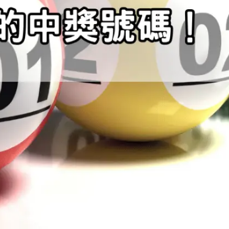
2024 年 4 月
2024 年 3 月
2024 年 1 月
2023 年 12 月
2023 年 11 月
2023 年 10 月
2023 年 9 月
2023 年 7 月
2023 年 6 月
2023 年 5 月
2023 年 3 月
2023 年 2 月
2023 年 1 月
2022 年 3 月
2022 年 2 月
2022 年 1 月
2021 年 12 月
2021 年 11 月