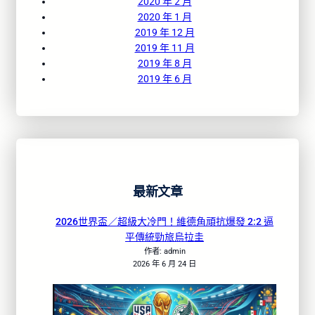
2020 年 2 月
2020 年 1 月
2019 年 12 月
2019 年 11 月
2019 年 8 月
2019 年 6 月
最新文章
2026世界盃／超級大冷門！維德角頑抗爆發 2:2 逼
平傳統勁旅烏拉圭
作者: admin
2026 年 6 月 24 日