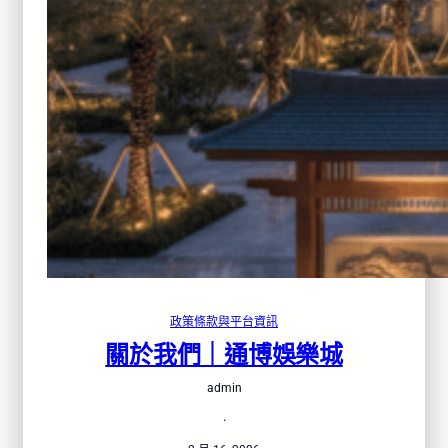
政策條款與平台資訊
關於我們｜通博娛樂城
admin
·