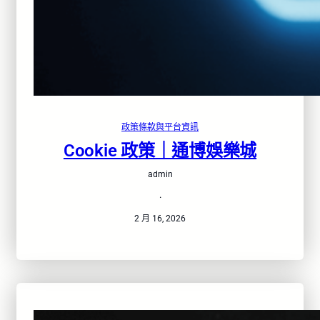
政策條款與平台資訊
Cookie 政策｜通博娛樂城
admin
·
2 月 16, 2026