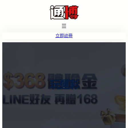
跳
至
主
要
內
立即註冊
容
玩運彩