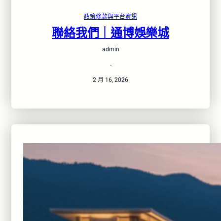
政策條款與平台資訊
聯絡我們｜通博娛樂城
admin
·
2 月 16, 2026