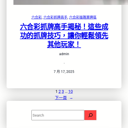
六合彩
, 
六合彩抓牌高手
, 
六合彩版路算牌區
六合彩抓牌高手揭秘！這些成
功的抓牌技巧，讓你輕鬆領先
其他玩家！
admin
·
7 月 17, 2025
1
2
3
…
10
下一頁
→
S
e
a