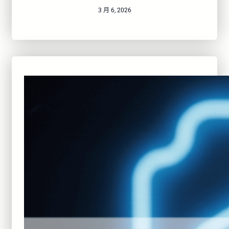
3 月 6, 2026