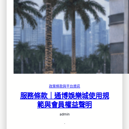
政策條款與平台資訊
服務條款｜通博娛樂城使用規
範與會員權益聲明
admin
·