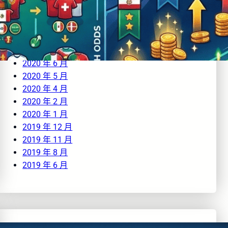
2021 年 10 月
2020 年 9 月
2020 年 8 月
2020 年 7 月
2020 年 6 月
2020 年 5 月
2020 年 4 月
2020 年 2 月
2020 年 1 月
2019 年 12 月
2019 年 11 月
2019 年 8 月
2019 年 6 月