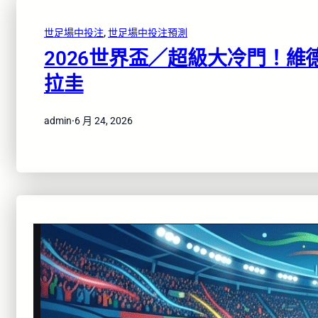
世足場中投注
, 
世足場中投注預測
2026世界盃／超級大冷門！維德
拉圭
·
admin
6 月 24, 2026