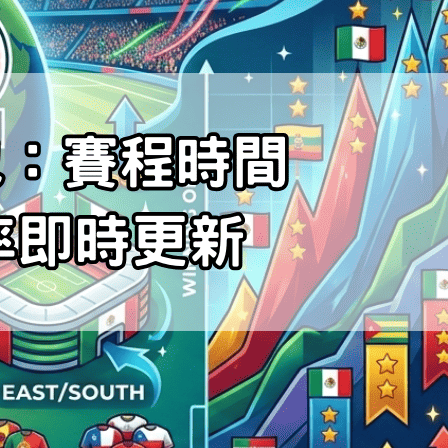
2024 年 4 月
2024 年 3 月
2024 年 1 月
2023 年 12 月
2023 年 11 月
2023 年 10 月
2023 年 9 月
2023 年 7 月
2023 年 6 月
2023 年 5 月
2023 年 3 月
2023 年 2 月
2023 年 1 月
2022 年 3 月
2022 年 2 月
2022 年 1 月
2021 年 12 月
2021 年 11 月