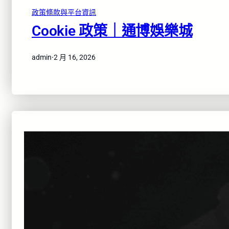
政策條款與平台資訊
Cookie 政策｜通博娛樂城
·
admin
2 月 16, 2026