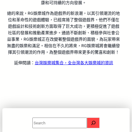
康和可持續的方向發展。
總的來說，RG娛樂城作為遊戲界的新浪潮，以其引領潮流的地
位和革命性的遊戲體驗，已經席捲了整個遊戲界。他們不僅在
遊戲設計和技術創新方面取得了巨大成功，更積極促進了遊戲
社區的發展和推動產業進步。通過不斷創新、積極參與社會公
益事業，RG娛樂城正在改變著整個遊戲界的面貌，為玩家帶來
無盡的娛樂和滿足。相信在不久的將來，RG娛樂城將會繼續發
揮其引領潮流的作用，為整個遊戲界帶來更多的驚喜和創新！
延伸閱讀：
台灣娛樂城集合，全台灣各大娛樂城的資訊
Search