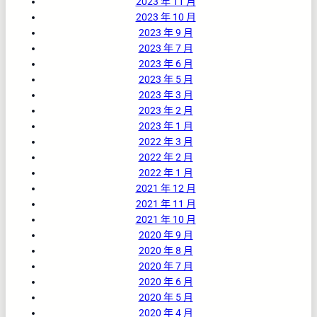
2023 年 11 月
2023 年 10 月
2023 年 9 月
2023 年 7 月
2023 年 6 月
2023 年 5 月
2023 年 3 月
2023 年 2 月
2023 年 1 月
2022 年 3 月
2022 年 2 月
2022 年 1 月
2021 年 12 月
2021 年 11 月
2021 年 10 月
2020 年 9 月
2020 年 8 月
2020 年 7 月
2020 年 6 月
2020 年 5 月
2020 年 4 月