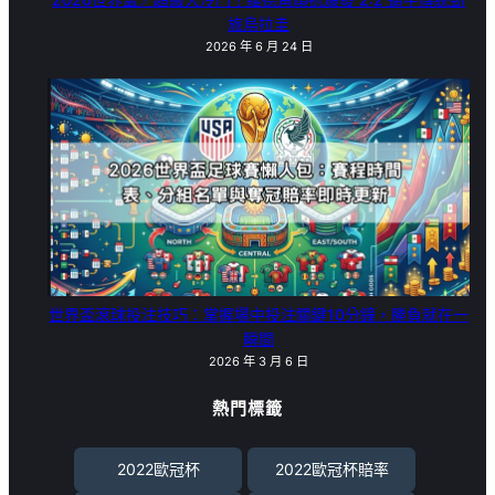
旅烏拉圭
2026 年 6 月 24 日
世界盃滾球投注技巧：掌握場中投注關鍵10分鐘，勝負就在一
瞬間
2026 年 3 月 6 日
熱門標籤
2022歐冠杯
2022歐冠杯賠率