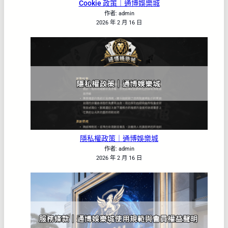
Cookie 政策｜通博娛樂城
作者: admin
2026 年 2 月 16 日
隱私權政策｜通博娛樂城
作者: admin
2026 年 2 月 16 日