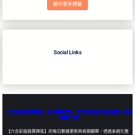
世界杯角球盤
世界盃讓分
顯示更多標籤
世足場中投注
世足賽賽程
今彩539玩法
六合彩
六合彩抓牌高手
六合彩拖牌
六合彩明牌
六合彩版路算牌區
Social Links
冰球比分
北京賽車報牌程式
Facebook
Instagram
Threads
即時比分
吃角子老虎
場中投注
娛樂城
娛樂城體驗金
戰神賽特
戰神賽特攻略
捕魚機
【六合彩版路算牌區】每日數據更新，世界盃儲值安全有保障，加碼
回饋馬上領
最多網友推薦的娛樂城
歐冠盃2022
【六合彩版路算牌區】的每日數據更新與長期觀察，透過系統化整
老虎機
老虎機訊號