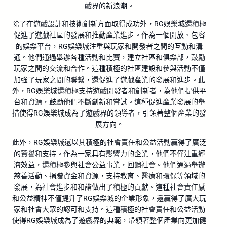
戲界的新浪潮。
除了在遊戲設計和技術創新方面取得成功外，RG娛樂城還積極
促進了遊戲社區的發展和推動產業進步。作為一個開放、包容
的娛樂平台，RG娛樂城注重與玩家和開發者之間的互動和溝
通。他們通過舉辦各種活動和比賽，建立社區和俱樂部，鼓勵
玩家之間的交流和合作。這種積極的社區建設和參與活動不僅
加強了玩家之間的聯繫，還促進了遊戲產業的發展和進步。此
外，RG娛樂城還積極支持遊戲開發者和創新者，為他們提供平
台和資源，鼓勵他們不斷創新和嘗試。這種促進產業發展的舉
措使得RG娛樂城成為了遊戲界的領導者，引領著整個產業的發
展方向。
此外，RG娛樂城還以其積極的社會責任和公益活動贏得了廣泛
的贊譽和支持。作為一家具有影響力的企業，他們不僅注重經
濟效益，還積極參與社會公益事業，回饋社會。他們通過舉辦
慈善活動、捐贈資金和資源，支持教育、醫療和環保等領域的
發展，為社會進步和和諧做出了積極的貢獻。這種社會責任感
和公益精神不僅提升了RG娛樂城的企業形象，還贏得了廣大玩
家和社會大眾的認可和支持。這種積極的社會責任和公益活動
使得RG娛樂城成為了遊戲界的典範，帶領著整個產業向更加健