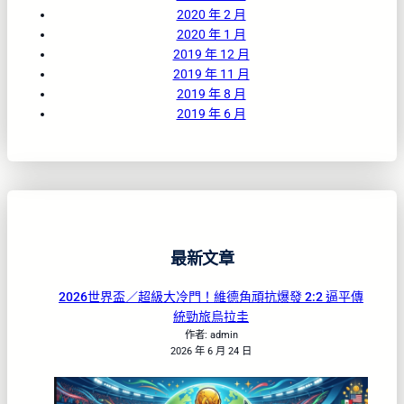
2020 年 2 月
2020 年 1 月
2019 年 12 月
2019 年 11 月
2019 年 8 月
2019 年 6 月
最新文章
2026世界盃／超級大冷門！維德角頑抗爆發 2:2 逼平傳
統勁旅烏拉圭
作者: admin
2026 年 6 月 24 日