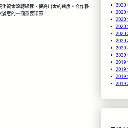
2020
優化資金流轉過程，提高出金的速度。合作夥
2020
家滿意的一個重要環節。
2020
2020
2020
2020
2020
2020
2019
2019
2019
2019