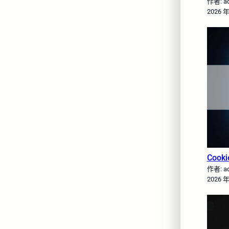
作者: a
2026 年
Coo
作者: a
2026 年