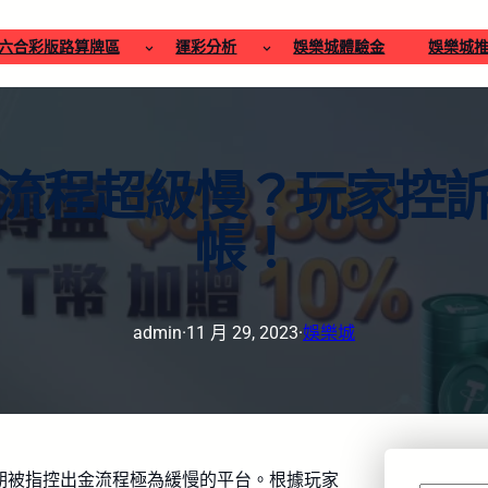
六合彩版路算牌區
運彩分析
娛樂城體驗金
娛樂城
流程超級慢？玩家控
帳！
admin
·
11 月 29, 2023
·
娛樂城
期被指控出金流程極為緩慢的平台。根據玩家