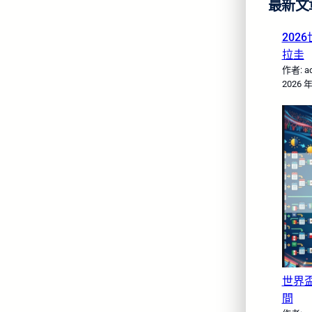
最新文
202
拉圭
作者: a
2026 年
世界
間