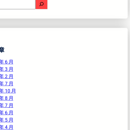
章
 年 6 月
 年 3 月
 年 2 月
 年 7 月
 年 10 月
 年 8 月
 年 7 月
 年 6 月
 年 5 月
 年 4 月