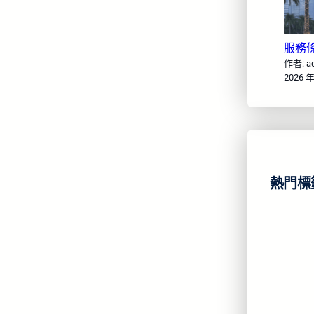
服務
作者: a
2026 年
熱門標