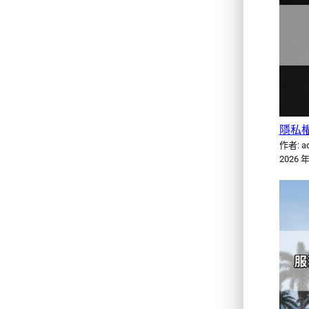
隱私
作者: a
2026 年