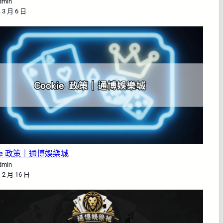
dmin
 3 月 6 日
kie 政策｜通博娛樂城
dmin
 2 月 16 日