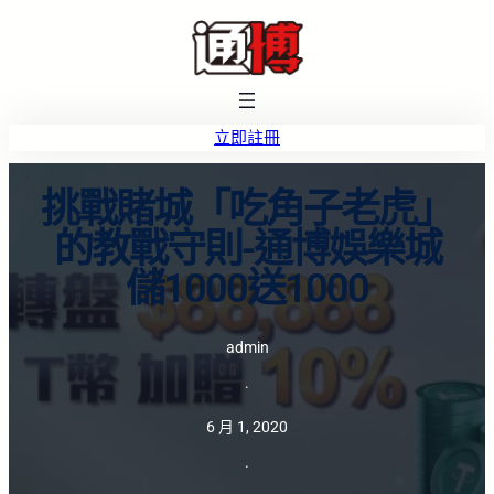
跳
至
主
要
內
立即註冊
容
挑戰賭城「吃角子老虎」
的教戰守則-通博娛樂城
儲1000送1000
admin
·
6 月 1, 2020
·