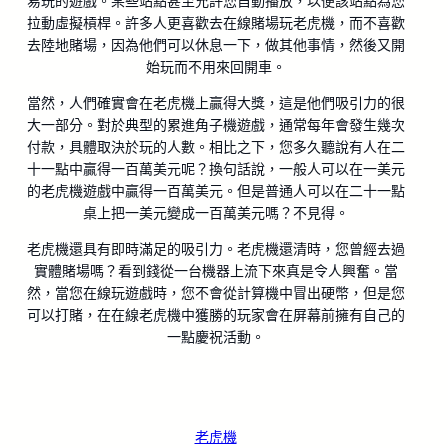
易玩的遊戲。某些站點甚至允許您自動播放，以便該站點為您
拉動虛擬槓桿。許多人更喜歡去在線賭場玩老虎機，而不喜歡
去陸地賭場，因為他們可以休息一下，做其他事情，然後又開
始玩而不用來回開車。
當然，人們確實會在老虎機上贏得大獎，這是他們吸引力的很
大一部分。對於典型的累進角子機遊戲，通常每年會發生幾次
付款，具體取決於玩的人數。相比之下，您多久聽說有人在二
十一點中贏得一百萬美元呢？換句話說，一般人可以在一美元
的老虎機遊戲中贏得一百萬美元。但是普通人可以在二十一點
桌上把一美元變成一百萬美元嗎？不見得。
老虎機還具有即時滿足的吸引力。老虎機還清時，您曾經去過
實體賭場嗎？看到錢從一台機器上流下來真是令人興奮。當
然，當您在線玩遊戲時，您不會從計算機中冒出硬幣，但是您
可以打賭，在在線老虎機中獲勝的玩家會在屏幕前擁有自己的
一點慶祝活動。
老虎機