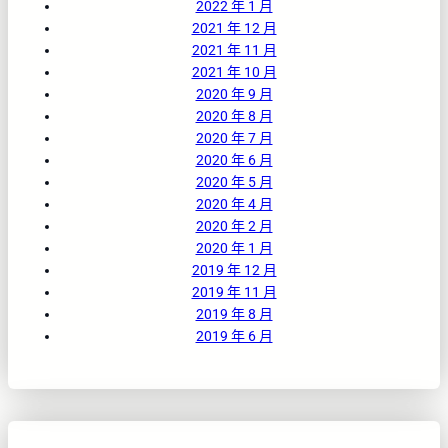
2022 年 1 月
2021 年 12 月
2021 年 11 月
2021 年 10 月
2020 年 9 月
2020 年 8 月
2020 年 7 月
2020 年 6 月
2020 年 5 月
2020 年 4 月
2020 年 2 月
2020 年 1 月
2019 年 12 月
2019 年 11 月
2019 年 8 月
2019 年 6 月