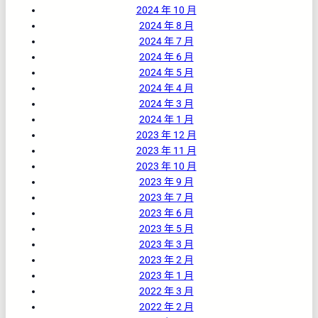
2024 年 10 月
2024 年 8 月
2024 年 7 月
2024 年 6 月
2024 年 5 月
2024 年 4 月
2024 年 3 月
2024 年 1 月
2023 年 12 月
2023 年 11 月
2023 年 10 月
2023 年 9 月
2023 年 7 月
2023 年 6 月
2023 年 5 月
2023 年 3 月
2023 年 2 月
2023 年 1 月
2022 年 3 月
2022 年 2 月