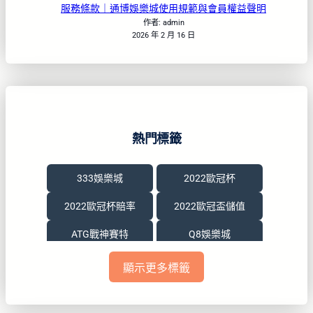
服務條款｜通博娛樂城使用規範與會員權益聲明
作者: admin
2026 年 2 月 16 日
熱門標籤
333娛樂城
2022歐冠杯
2022歐冠杯賠率
2022歐冠盃儲值
ATG戰神賽特
Q8娛樂城
世界杯角球盤
世界盃讓分
顯示更多標籤
世足場中投注
世足賽賽程