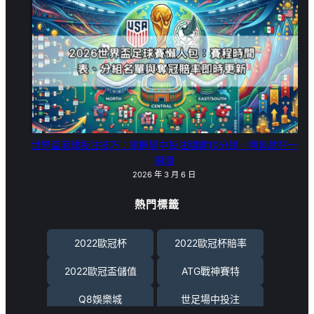
世界盃滾球投注技巧：掌握場中投注關鍵10分鐘，勝負就在一
瞬間
2026 年 3 月 6 日
熱門標籤
2022歐冠杯
2022歐冠杯賠率
2022歐冠盃儲值
ATG戰神賽特
Q8娛樂城
世足場中投注