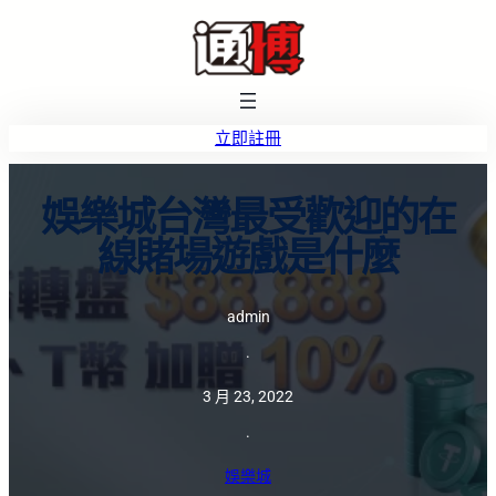
跳
至
主
要
內
立即註冊
容
娛樂城台灣最受歡迎的在
線賭場遊戲是什麼
admin
·
3 月 23, 2022
·
娛樂城