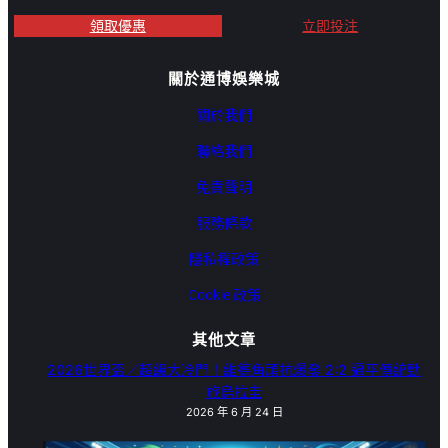
領取優惠
立即投注
賓果賓果
賓果賓果抓牌
關於通博娛樂城
通博娛樂城
通博評價
關於
我們
運動彩
運彩世足冠軍
聯絡我們
運彩分析
金合發娛樂城
免責聲明
雷神之錘
麻將發了
服務
條款
龍虎機率
隱私權政策
Cookie 政策
其他文章
2026世界盃／超級大冷門！維德角頑抗爆發 2:2 逼平傳統勁
旅烏拉圭
2026 年 6 月 24 日