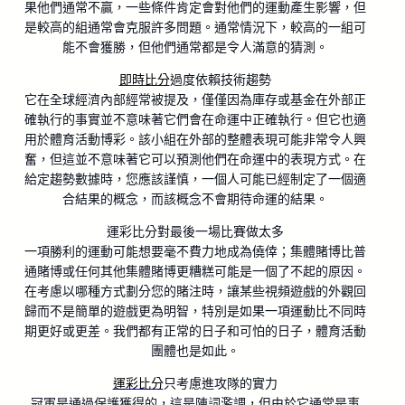
果他們通常不贏，一些條件肯定會對他們的運動產生影響，但
是較高的組通常會克服許多問題。通常情況下，較高的一組可
能不會獲勝，但他們通常都是令人滿意的猜測。
即時比分
過度依賴技術趨勢
它在全球經濟內部經常被提及，僅僅因為庫存或基金在外部正
確執行的事實並不意味著它們會在命運中正確執行。但它也適
用於體育活動博彩。該小組在外部的整體表現可能非常令人興
奮，但這並不意味著它可以預測他們在命運中的表現方式。在
給定趨勢數據時，您應該謹慎，一個人可能已經制定了一個適
合結果的概念，而該概念不會期待命運的結果。
運彩比分對最後一場比賽做太多
一項勝利的運動可能想要毫不費力地成為僥倖；集體賭博比普
通賭博或任何其他集體賭博更糟糕可能是一個了不起的原因。
在考慮以哪種方式劃分您的賭注時，讓某些視頻遊戲的外觀回
歸而不是簡單的遊戲更為明智，特別是如果一項運動比不同時
期更好或更差。我們都有正常的日子和可怕的日子，體育活動
團體也是如此。
運彩比分
只考慮進攻隊的實力
冠軍是通過保護獲得的，這是陳詞濫調，但由於它通常是事