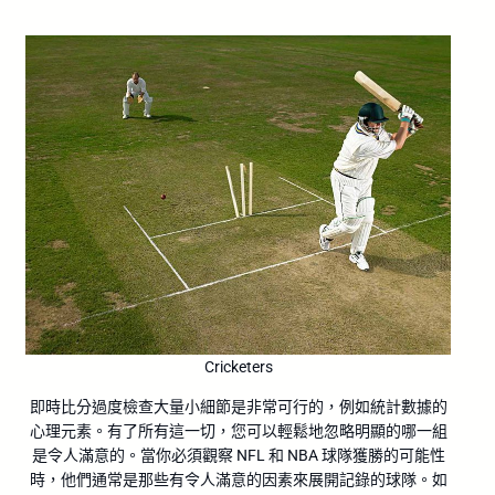
Cricketers
即時比分過度檢查大量小細節是非常可行的，例如統計數據的
心理元素。有了所有這一切，您可以輕鬆地忽略明顯的哪一組
是令人滿意的。當你必須觀察 NFL 和 NBA 球隊獲勝的可能性
時，他們通常是那些有令人滿意的因素來展開記錄的球隊。如