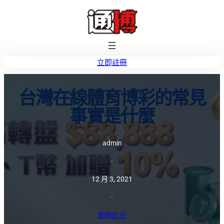
跳
至
主
要
內
立即註冊
容
台灣在線體育博彩的常見
事實是什麼
admin
·
12 月 3, 2021
·
即時比分