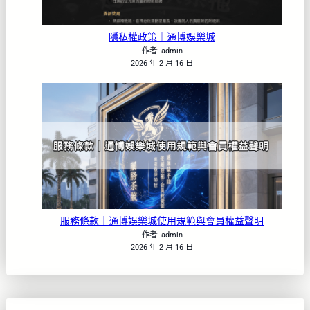
隱私權政策｜通博娛樂城
作者: admin
2026 年 2 月 16 日
服務條款｜通博娛樂城使用規範與會員權益聲明
作者: admin
2026 年 2 月 16 日