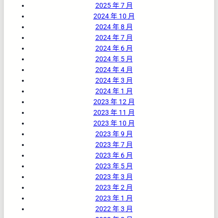
2025 年 7 月
2024 年 10 月
2024 年 8 月
2024 年 7 月
2024 年 6 月
2024 年 5 月
2024 年 4 月
2024 年 3 月
2024 年 1 月
2023 年 12 月
2023 年 11 月
2023 年 10 月
2023 年 9 月
2023 年 7 月
2023 年 6 月
2023 年 5 月
2023 年 3 月
2023 年 2 月
2023 年 1 月
2022 年 3 月