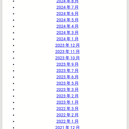
2024 年 8 月
2024 年 7 月
2024 年 6 月
2024 年 5 月
2024 年 4 月
2024 年 3 月
2024 年 1 月
2023 年 12 月
2023 年 11 月
2023 年 10 月
2023 年 9 月
2023 年 7 月
2023 年 6 月
2023 年 5 月
2023 年 3 月
2023 年 2 月
2023 年 1 月
2022 年 3 月
2022 年 2 月
2022 年 1 月
2021 年 12 月