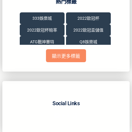
熱門標籤
333娛樂城
2022歐冠杯
2022歐冠杯賠率
2022歐冠盃儲值
ATG戰神賽特
Q8娛樂城
世界杯角球盤
世界盃讓分
顯示更多標籤
世足場中投注
世足賽賽程
今彩539玩法
六合彩
六合彩抓牌高手
六合彩拖牌
六合彩明牌
六合彩版路算牌區
Social Links
冰球比分
北京賽車報牌程式
Facebook
Instagram
Threads
即時比分
吃角子老虎