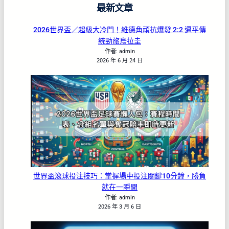
最新文章
2026世界盃／超級大冷門！維德角頑抗爆發 2:2 逼平傳
統勁旅烏拉圭
作者: admin
2026 年 6 月 24 日
世界盃滾球投注技巧：掌握場中投注關鍵10分鐘，勝負
就在一瞬間
作者: admin
2026 年 3 月 6 日