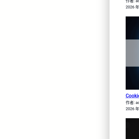
作者: a
2026 年
Coo
作者: a
2026 年