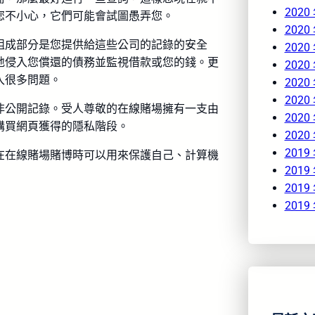
2020
您不小心，它們可能會試圖愚弄您。
2020
組成部分是您提供給這些公司的記錄的安全
2020
地侵入您償還的債務並監視借款或您的錢。更
2020
入很多問題。
2020
2020
非公開記錄。受人尊敬的在線賭場擁有一支由
2020
購買網頁獲得的隱私階段。
2020
2019
在在線賭場賭博時可以用來保護自己、計算機
2019
2019
2019