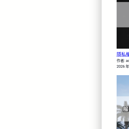
隱私
作者: a
2026 年