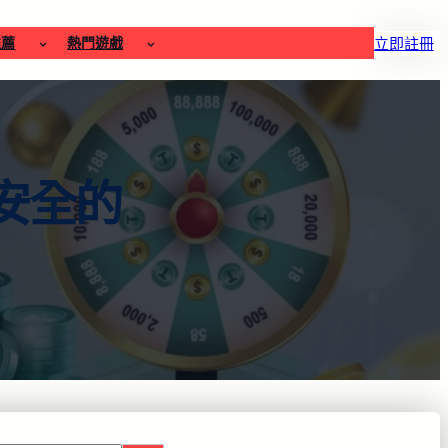
立即註冊
推薦
熱門遊戲
安全的