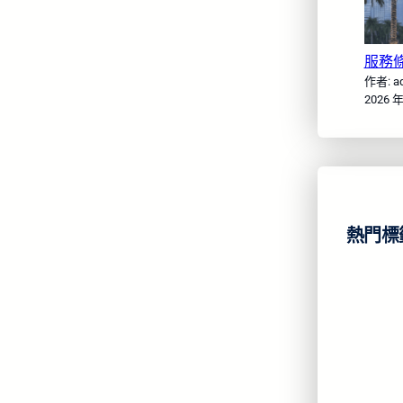
服務
作者: a
2026 年
熱門標