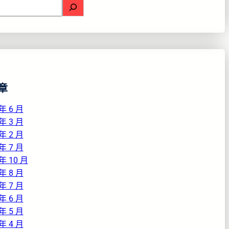
章
 年 6 月
 年 3 月
 年 2 月
 年 7 月
 年 10 月
 年 8 月
 年 7 月
 年 6 月
 年 5 月
 年 4 月