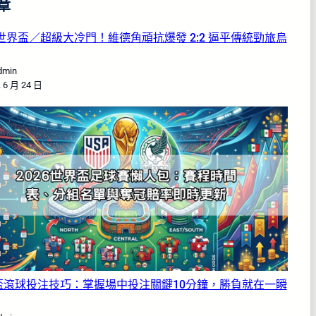
章
6世界盃／超級大冷門！維德角頑抗爆發 2:2 逼平傳統勁旅烏
dmin
 6 月 24 日
盃滾球投注技巧：掌握場中投注關鍵10分鐘，勝負就在一瞬