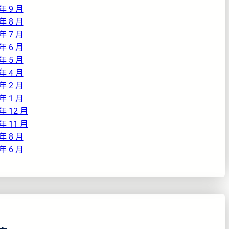
 年 9 月
 年 8 月
 年 7 月
 年 6 月
 年 5 月
 年 4 月
 年 2 月
 年 1 月
 年 12 月
 年 11 月
 年 8 月
 年 6 月