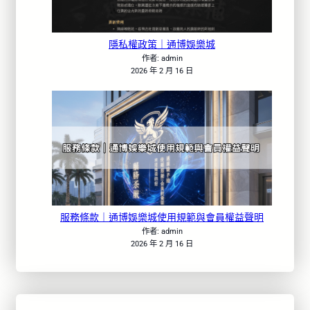
隱私權政策｜通博娛樂城
作者: admin
2026 年 2 月 16 日
服務條款｜通博娛樂城使用規範與會員權益聲明
作者: admin
2026 年 2 月 16 日