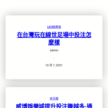
LEO娛樂城
在台灣玩在線世足場中投注怎
麼樣
admin
·
10 月 7, 2021
未分類
威博娛樂城提升投注賺越多-通