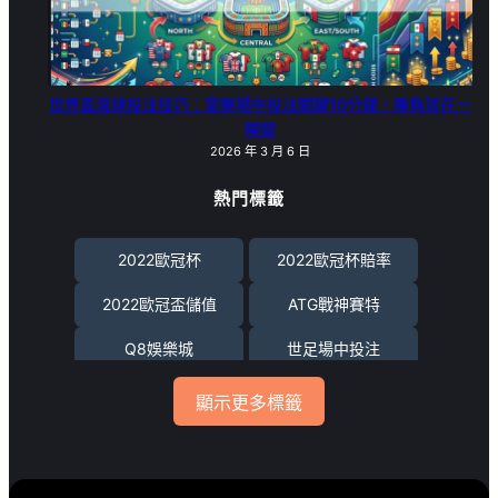
世界盃滾球投注技巧：掌握場中投注關鍵10分鐘，勝負就在一
瞬間
2026 年 3 月 6 日
熱門標籤
2022歐冠杯
2022歐冠杯賠率
2022歐冠盃儲值
ATG戰神賽特
Q8娛樂城
世足場中投注
今彩539玩法
六合彩
顯示更多標籤
六合彩抓牌高手
六合彩拖牌
六合彩明牌
六合彩版路算牌區