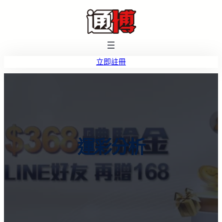
跳
至
主
要
內
立即註冊
容
運彩分析