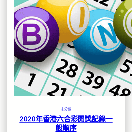
未分類
2020年香港六合彩開獎記錄一
般順序