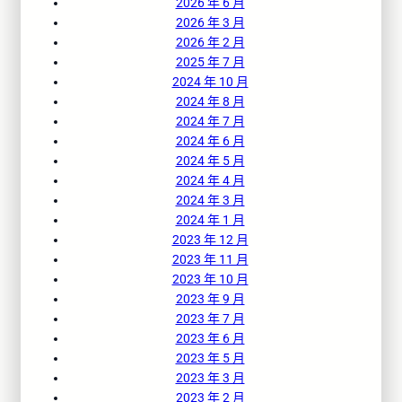
2026 年 6 月
2026 年 3 月
2026 年 2 月
2025 年 7 月
2024 年 10 月
2024 年 8 月
2024 年 7 月
2024 年 6 月
2024 年 5 月
2024 年 4 月
2024 年 3 月
2024 年 1 月
2023 年 12 月
2023 年 11 月
2023 年 10 月
2023 年 9 月
2023 年 7 月
2023 年 6 月
2023 年 5 月
2023 年 3 月
2023 年 2 月