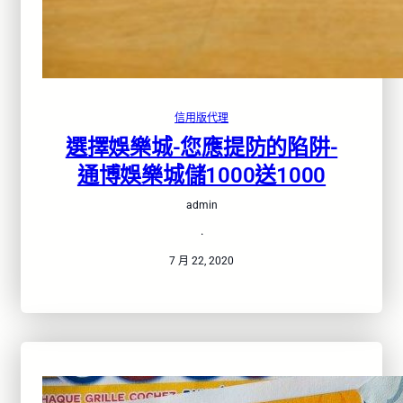
信用版代理
選擇娛樂城-您應提防的陷阱-
通博娛樂城儲1000送1000
admin
·
7 月 22, 2020