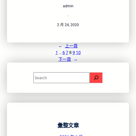
admin
·
2 月 24, 2020
←
上一頁
1
…
6
7
8
9
10
下一頁
→
S
e
a
r
c
h
彙整文章