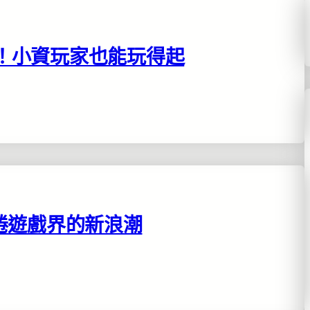
00！小資玩家也能玩得起
捲遊戲界的新浪潮