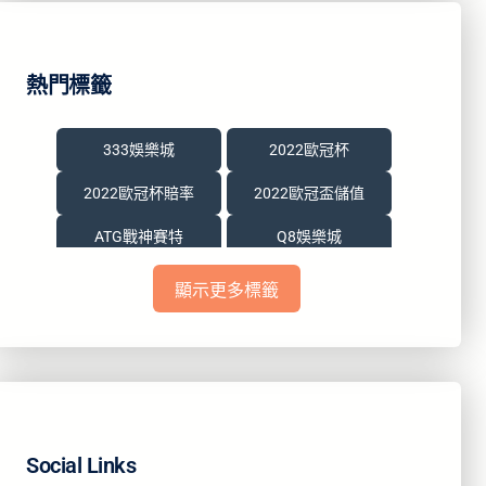
熱門標籤
333娛樂城
2022歐冠杯
2022歐冠杯賠率
2022歐冠盃儲值
ATG戰神賽特
Q8娛樂城
世界杯角球盤
世界盃讓分
顯示更多標籤
世足場中投注
世足賽賽程
今彩539玩法
六合彩
六合彩抓牌高手
六合彩拖牌
六合彩明牌
六合彩版路算牌區
Social Links