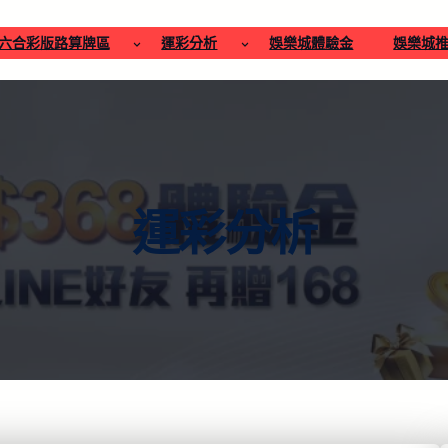
六合彩版路算牌區
運彩分析
娛樂城體驗金
娛樂城
運彩分析