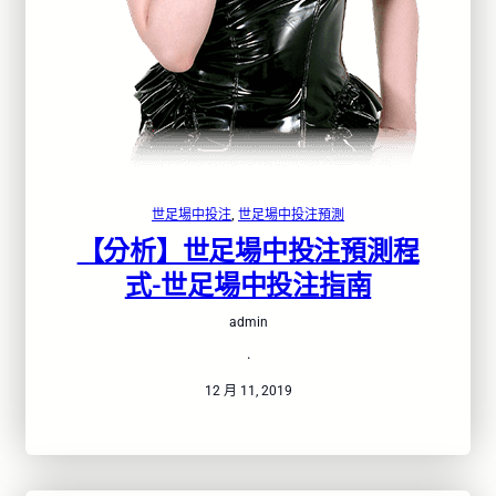
世足場中投注
, 
世足場中投注預測
【分析】世足場中投注預測程
式-世足場中投注指南
admin
·
12 月 11, 2019