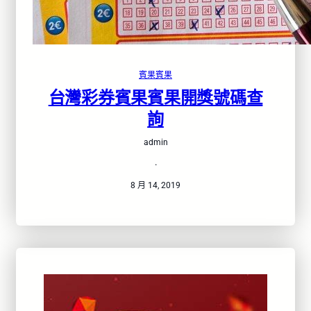
賓果賓果
台灣彩券賓果賓果開獎號碼查
詢
admin
·
8 月 14, 2019