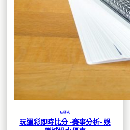
玩運彩
玩運彩即時比分 -賽事分析- 娛