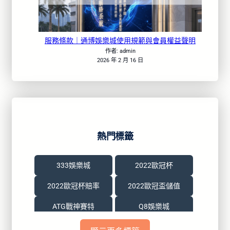
服務條款｜通博娛樂城使用規範與會員權益聲明
作者: admin
2026 年 2 月 16 日
熱門標籤
333娛樂城
2022歐冠杯
2022歐冠杯賠率
2022歐冠盃儲值
ATG戰神賽特
Q8娛樂城
世界杯角球盤
世界盃讓分