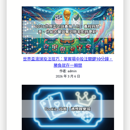
世界盃滾球投注技巧：掌握場中投注關鍵10分鐘，
勝負就在一瞬間
作者: admin
2026 年 3 月 6 日