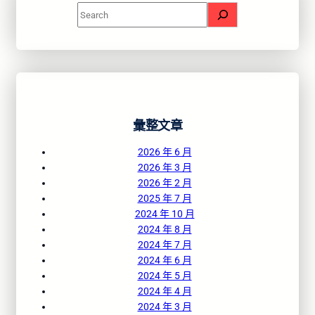
S
e
a
r
c
h
彙整文章
2026 年 6 月
2026 年 3 月
2026 年 2 月
2025 年 7 月
2024 年 10 月
2024 年 8 月
2024 年 7 月
2024 年 6 月
2024 年 5 月
2024 年 4 月
2024 年 3 月