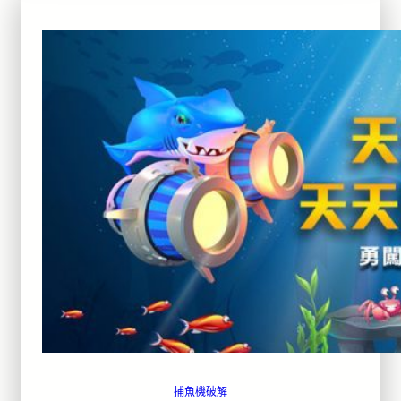
捕魚機破解