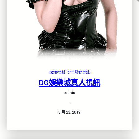
DG娛樂城
, 
金合發娛樂城
DG娛樂城真人視訊
admin
·
8 月 22, 2019