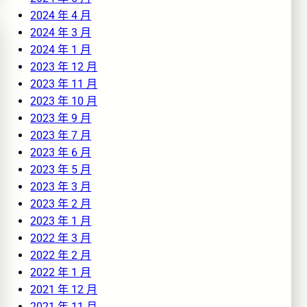
2024 年 4 月
2024 年 3 月
2024 年 1 月
2023 年 12 月
2023 年 11 月
2023 年 10 月
2023 年 9 月
2023 年 7 月
2023 年 6 月
2023 年 5 月
2023 年 3 月
2023 年 2 月
2023 年 1 月
2022 年 3 月
2022 年 2 月
2022 年 1 月
2021 年 12 月
2021 年 11 月