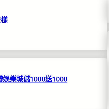
麼樣
樂城儲1000送1000