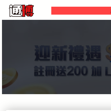
跳
至
主
要
內
容