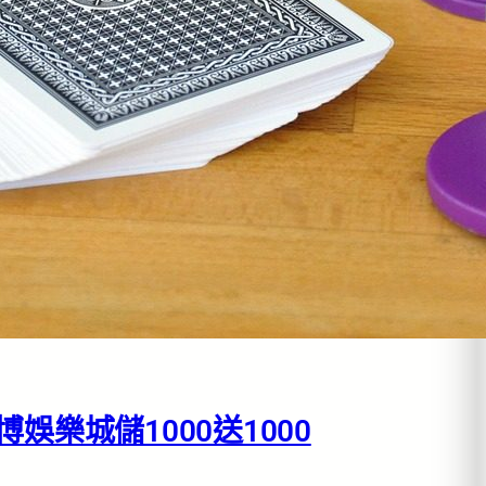
娛樂城儲1000送1000