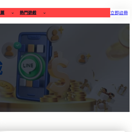
立即註冊
推薦
熱門遊戲
城