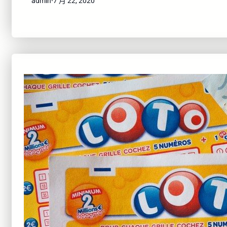
·
admin
7 月 22, 2020