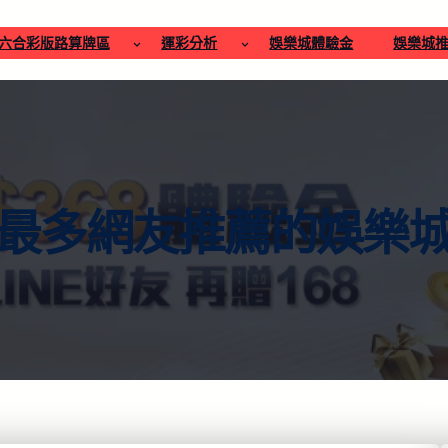
六合彩版路算牌區
運彩分析
娛樂城體驗金
娛樂城
最多網友推薦的娛樂