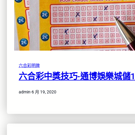
六合彩明牌
六合彩中獎技巧-通博娛樂城儲10
·
admin
6 月 19, 2020