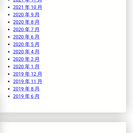
2021 年 10 月
2020 年 9 月
2020 年 8 月
2020 年 7 月
2020 年 6 月
2020 年 5 月
2020 年 4 月
2020 年 2 月
2020 年 1 月
2019 年 12 月
2019 年 11 月
2019 年 8 月
2019 年 6 月