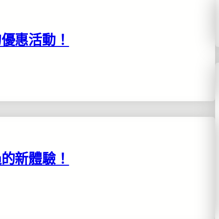
的優惠活動！
過的新體驗！