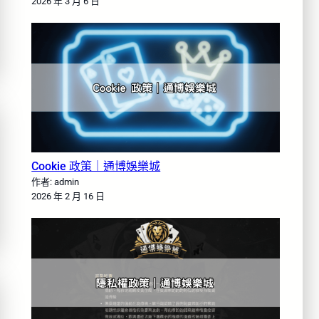
2026 年 3 月 6 日
Cookie 政策｜通博娛樂城
作者: admin
2026 年 2 月 16 日