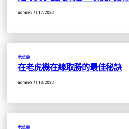
·
admin
3 月 17, 2023
老虎機
在老虎機在線取勝的最佳秘訣
·
admin
2 月 18, 2023
老虎機