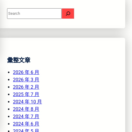
S
e
a
r
c
h
彙整文章
2026 年 6 月
2026 年 3 月
2026 年 2 月
2025 年 7 月
2024 年 10 月
2024 年 8 月
2024 年 7 月
2024 年 6 月
2024 年 5 月