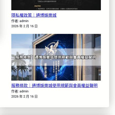
隱私權政策｜通博娛樂城
作者: admin
2026 年 2 月 16 日
服務條款｜通博娛樂城使用規範與會員權益聲明
作者: admin
2026 年 2 月 16 日