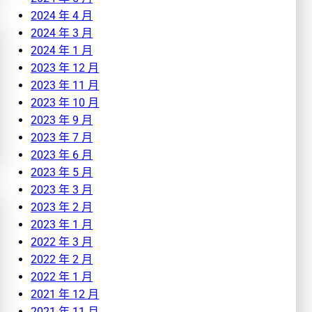
2024 年 4 月
2024 年 3 月
2024 年 1 月
2023 年 12 月
2023 年 11 月
2023 年 10 月
2023 年 9 月
2023 年 7 月
2023 年 6 月
2023 年 5 月
2023 年 3 月
2023 年 2 月
2023 年 1 月
2022 年 3 月
2022 年 2 月
2022 年 1 月
2021 年 12 月
2021 年 11 月