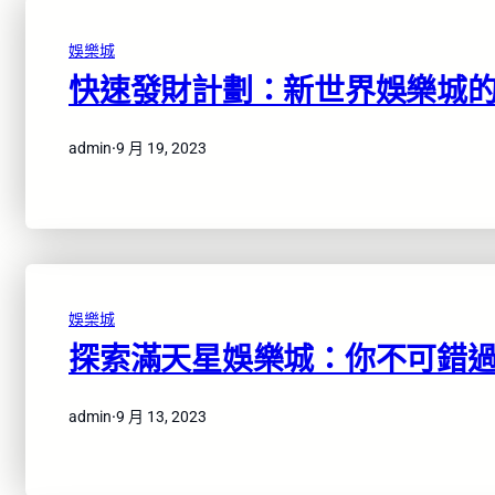
娛樂城
快速發財計劃：新世界娛樂城
·
admin
9 月 19, 2023
娛樂城
探索滿天星娛樂城：你不可錯
·
admin
9 月 13, 2023