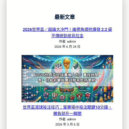
最新文章
2026世界盃／超級大冷門！維德角頑抗爆發 2:2 逼
平傳統勁旅烏拉圭
作者: admin
2026 年 6 月 24 日
世界盃滾球投注技巧：掌握場中投注關鍵10分鐘，
勝負就在一瞬間
作者: admin
2026 年 3 月 6 日