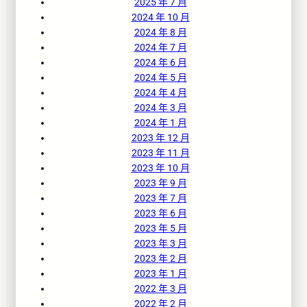
2025 年 7 月
2024 年 10 月
2024 年 8 月
2024 年 7 月
2024 年 6 月
2024 年 5 月
2024 年 4 月
2024 年 3 月
2024 年 1 月
2023 年 12 月
2023 年 11 月
2023 年 10 月
2023 年 9 月
2023 年 7 月
2023 年 6 月
2023 年 5 月
2023 年 3 月
2023 年 2 月
2023 年 1 月
2022 年 3 月
2022 年 2 月