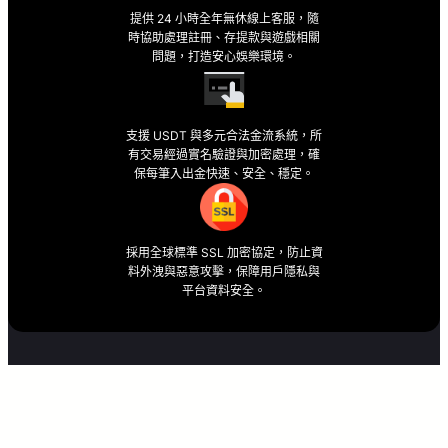
提供 24 小時全年無休線上客服，隨
時協助處理註冊、存提款與遊戲相關
娛樂城體驗金
戰神賽特
問題，打造安心娛樂環境。
戰神賽特攻略
捕魚機
最多網友推薦的娛樂城
歐冠盃2022
支援 USDT 與多元合法金流系統，所
有交易經過實名驗證與加密處理，確
老虎機
賓果
保每筆入出金快速、安全、穩定。
賓果賓果
通博娛樂城
通博評價
運動彩
採用全球標準 SSL 加密協定，防止資
料外洩與惡意攻擊，保障用戶隱私與
運彩世足冠軍
運彩分析
平台資料安全。