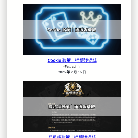
Cookie 政策｜通博娛樂城
作者: admin
2026 年 2 月 16 日
隱私權政策｜通博娛樂城