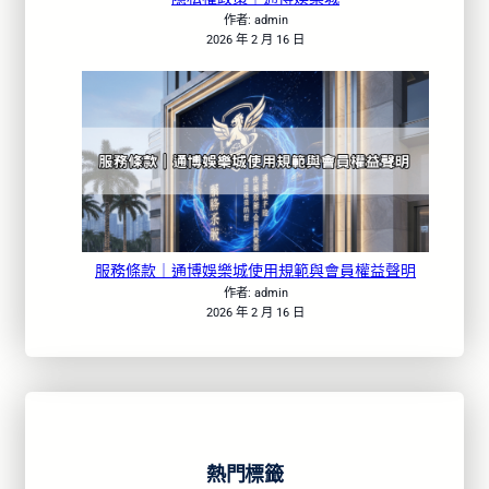
作者: admin
2026 年 2 月 16 日
服務條款｜通博娛樂城使用規範與會員權益聲明
作者: admin
2026 年 2 月 16 日
熱門標籤