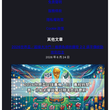
免責聲明
龍虎機率
服務
條款
隱私權政策
Cookie 政策
其他文章
2026世界盃／超級大冷門！維德角頑抗爆發 2:2 逼平傳統勁
旅烏拉圭
2026 年 6 月 24 日