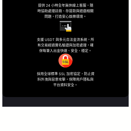
提供 24 小時全年無休線上客服，隨
時協助處理註冊、存提款與遊戲相關
娛樂城體驗金
戰神賽特
問題，打造安心娛樂環境。
戰神賽特攻略
捕魚機
最多網友推薦的娛樂城
歐冠盃2022
支援 USDT 與多元合法金流系統，所
有交易經過實名驗證與加密處理，確
老虎機
賓果
保每筆入出金快速、安全、穩定。
賓果賓果
通博娛樂城
通博評價
運動彩
採用全球標準 SSL 加密協定，防止資
料外洩與惡意攻擊，保障用戶隱私與
運彩世足冠軍
運彩分析
平台資料安全。