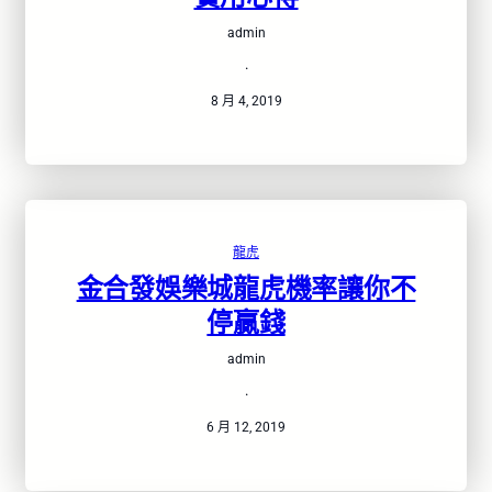
admin
·
8 月 4, 2019
龍虎
金合發娛樂城龍虎機率讓你不
停贏錢
admin
·
6 月 12, 2019