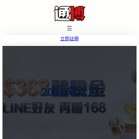
跳
至
主
要
內
立即註冊
容
2024 年 4 月