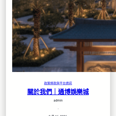
政策條款與平台資訊
關於我們｜通博娛樂城
admin
·